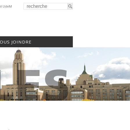
il UdeM
OUS JOINDRE