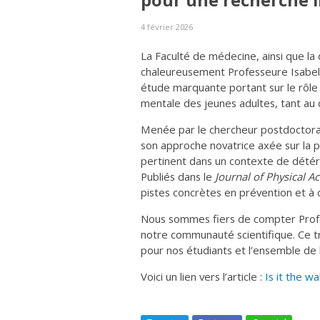
pour une recherche i
4 février 2026
La Faculté de médecine, ainsi que la d
chaleureusement Professeure Isabell
étude marquante portant sur le rôle 
mentale des jeunes adultes, tant au q
Menée par le chercheur postdoctoral
son approche novatrice axée sur la p
pertinent dans un contexte de détéri
Publiés dans le
Journal of Physical Ac
pistes concrètes en prévention et à 
Nous sommes fiers de compter Prof
notre communauté scientifique. Ce tr
pour nos étudiants et l’ensemble de 
Voici un lien vers l’article :
Is it the wa