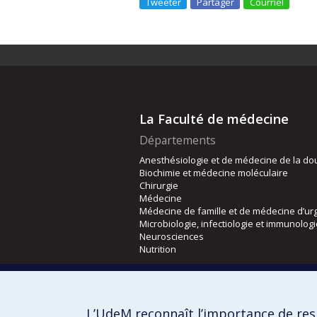
Tweeter
Partager
Courriel
La Faculté de médecine
Départements
Anesthésiologie et de médecine de la do
Biochimie et médecine moléculaire
Chirurgie
Médecine
Médecine de famille et de médecine d’ur
Microbiologie, infectiologie et immunolog
Neurosciences
Nutrition
Écoles
Kinésiologie et des sciences de l’activité
L’UdeM reconnaît l’importance de resp
Orthophonie et audiologie