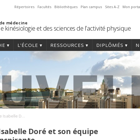
Répertoires
Facultés
Bibliothèques
Plan campus
Sites A-Z
Mon porta
 de médecine
e kinésiologie et des sciences de l’activité physique
HE
L’ÉCOLE
RESSOURCES
DIPLÔMÉS
N
👏 Félicitations à Pre Isabelle Doré et son équipe pour une recherche inspirante
 Isabelle Doré et son équipe