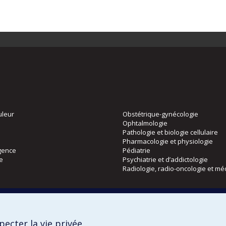
uleur
Obstétrique-gynécologie
Ophtalmologie
Pathologie et biologie cellulaire
Pharmacologie et physiologie
gence
Pédiatrie
ie
Psychiatrie et d’addictologie
Radiologie, radio-oncologie et mé
Directions
 physique
DPC
ecter la vie privée
CPASS