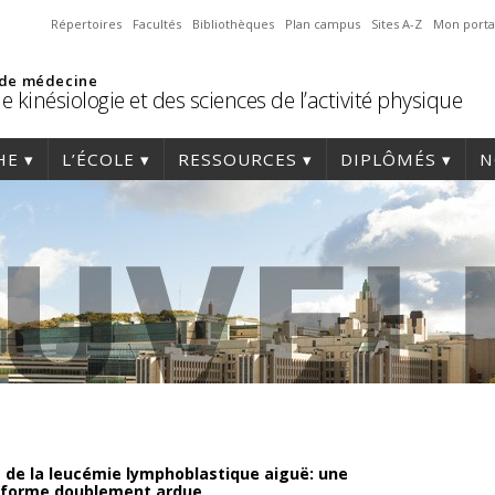
Répertoires
Facultés
Bibliothèques
Plan campus
Sites A-Z
Mon porta
 de médecine
e kinésiologie et des sciences de l’activité physique
HE
L’ÉCOLE
RESSOURCES
DIPLÔMÉS
N
 de la leucémie lymphoblastique aiguë: une
 forme doublement ardue