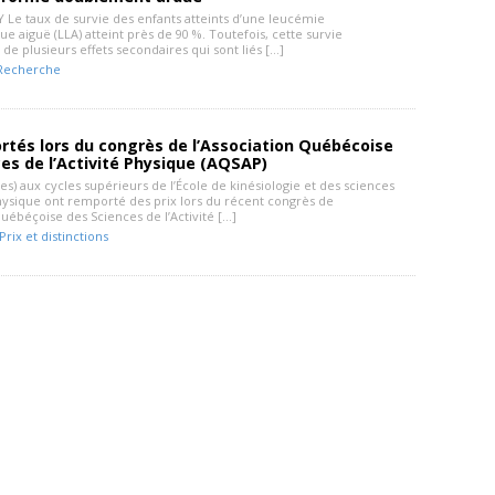
 Le taux de survie des enfants atteints d’une leucémie
e aiguë (LLA) atteint près de 90 %. Toutefois, cette survie
e plusieurs effets secondaires qui sont liés […]
Recherche
rtés lors du congrès de l’Association Québécoise
es de l’Activité Physique (AQSAP)
es) aux cycles supérieurs de l’École de kinésiologie et des sciences
physique ont remporté des prix lors du récent congrès de
Québéçoise des Sciences de l’Activité […]
Prix et distinctions