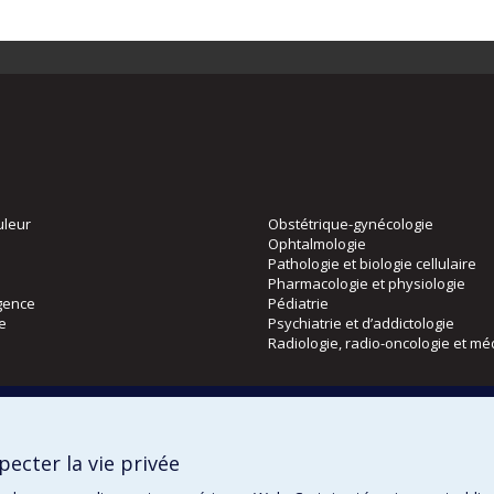
uleur
Obstétrique-gynécologie
Ophtalmologie
Pathologie et biologie cellulaire
Pharmacologie et physiologie
gence
Pédiatrie
ie
Psychiatrie et d’addictologie
Radiologie, radio-oncologie et mé
Directions
 physique
DPC
ecter la vie privée
CPASS
Éthique clinique