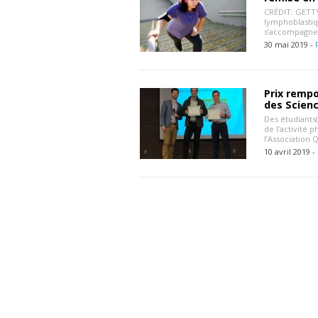
CRÉDIT: GETTY
lymphoblastiqu
s’accompagne d
30 mai 2019 -
Prix rempo
des Scienc
Des étudiants(
de l’activité 
l’Association 
10 avril 2019 -