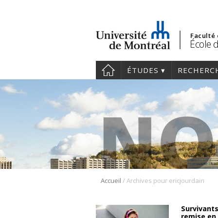
Faculté
École d
ÉTUDES
RECHERC
/
Accueil
Archives pour ericjourdain
Survivants
remise en