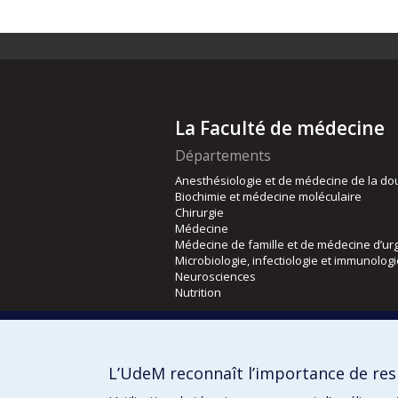
La Faculté de médecine
Départements
Anesthésiologie et de médecine de la do
Biochimie et médecine moléculaire
Chirurgie
Médecine
Médecine de famille et de médecine d’ur
Microbiologie, infectiologie et immunolog
Neurosciences
Nutrition
Écoles
Kinésiologie et des sciences de l’activité
L’UdeM reconnaît l’importance de resp
Orthophonie et audiologie
Réadaptation