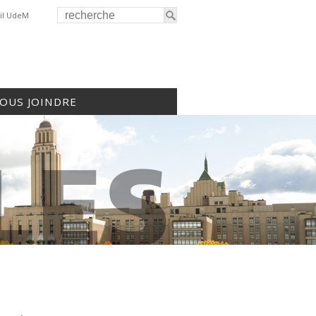
il UdeM
OUS JOINDRE