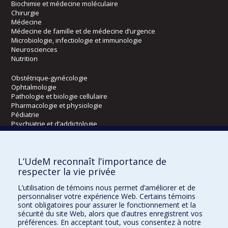
Biochimie et médecine moléculaire
Chirurgie
Médecine
Médecine de famille et de médecine d’urgence
Microbiologie, infectiologie et immunologie
Neurosciences
Nutrition
Obstétrique-gynécologie
Ophtalmologie
Pathologie et biologie cellulaire
Pharmacologie et physiologie
Pédiatrie
Psychiatrie et d’addictologie
Radiologie, radio-oncologie et médecine nucléaire
L’UdeM reconnaît l’importance de
Écoles
respecter la vie privée
Kinésiologie et des sciences de l’activité physique
L’utilisation de témoins nous permet d’améliorer et de
Orthophonie et audiologie
personnaliser votre expérience Web. Certains témoins
Réadaptation
sont obligatoires pour assurer le fonctionnement et la
sécurité du site Web, alors que d’autres enregistrent vos
préférences. En acceptant tout, vous consentez à notre
Directions