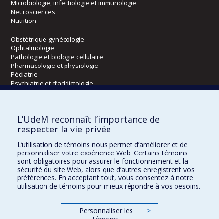
Microbiologie, infectiologie et immunologie
Neurosciences
Nutrition
Obstétrique-gynécologie
Ophtalmologie
Pathologie et biologie cellulaire
Pharmacologie et physiologie
Pédiatrie
Psychiatrie et d’addictologie
Radiologie, radio-oncologie et médecine nucléaire
L’UdeM reconnaît l’importance de
Écoles
respecter la vie privée
Kinésiologie et des sciences de l’activité physique
L’utilisation de témoins nous permet d’améliorer et de
Orthophonie et audiologie
personnaliser votre expérience Web. Certains témoins
Réadaptation
sont obligatoires pour assurer le fonctionnement et la
sécurité du site Web, alors que d’autres enregistrent vos
préférences. En acceptant tout, vous consentez à notre
Directions
utilisation de témoins pour mieux répondre à vos besoins.
DPC
CPASS
Personnaliser les
>
Éthique clinique
témoins