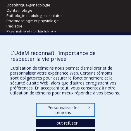
Obstétrique-gynécologie
Ophtalmologie
Pathologie et biologie cellulaire
Pharmacologie et physiologie
Pédiatrie
Psychiatrie et d’addictologie
Radiologie, radio-oncologie et médecine nucléaire
L’UdeM reconnaît l’importance de
Écoles
respecter la vie privée
Kinésiologie et des sciences de l’activité physique
L’utilisation de témoins nous permet d’améliorer et de
Orthophonie et audiologie
personnaliser votre expérience Web. Certains témoins
Réadaptation
sont obligatoires pour assurer le fonctionnement et la
sécurité du site Web, alors que d’autres enregistrent vos
préférences. En acceptant tout, vous consentez à notre
Directions
utilisation de témoins pour mieux répondre à vos besoins.
DPC
CPASS
Personnaliser les
>
Éthique clinique
témoins
Tout refuser