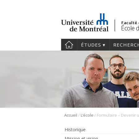
Faculté
École d
ÉTUDES
RECHERC
/
/
Accueil
L’école
Historique
Mission et vision