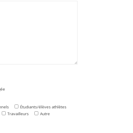
gée
nnels
Étudiants/élèves athlètes
Travailleurs
Autre