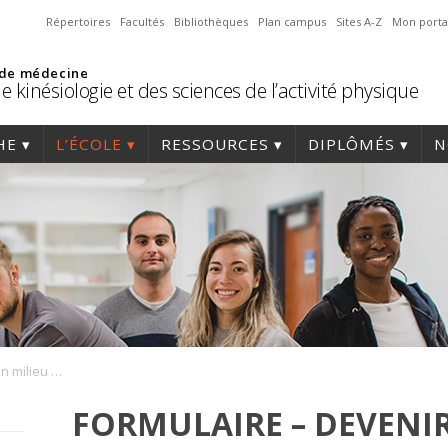
Répertoires
Facultés
Bibliothèques
Plan campus
Sites A-Z
Mon porta
 de médecine
e kinésiologie et des sciences de l’activité physique
HE
L’ÉCOLE
RESSOURCES
DIPLÔMÉS
N
Formulaire – Devenir un milieu formateur
FORMULAIRE – DEVENIR