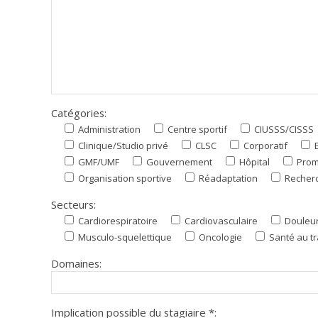
Catégories:
Administration
Centre sportif
CIUSSS/CISSS
Clinique/Studio privé
CLSC
Corporatif
GMF/UMF
Gouvernement
Hôpital
Promo
Organisation sportive
Réadaptation
Recher
Secteurs:
Cardiorespiratoire
Cardiovasculaire
Douleur
Musculo-squelettique
Oncologie
Santé au tr
Domaines:
Implication possible du stagiaire *: