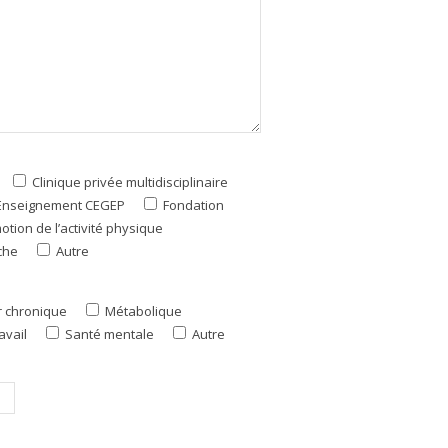
Clinique privée multidisciplinaire
Enseignement CEGEP
Fondation
tion de l’activité physique
che
Autre
 chronique
Métabolique
avail
Santé mentale
Autre