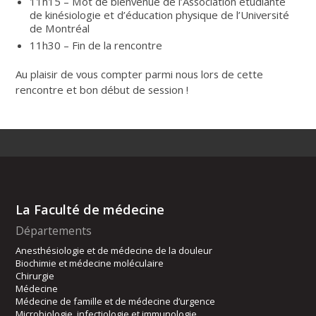
11h15 – Mot de bienvenue de l’Association étudiante
de kinésiologie et d’éducation physique de l’Université
de Montréal
11h30 – Fin de la rencontre
Au plaisir de vous compter parmi nous lors de cette
rencontre et bon début de session !
La Faculté de médecine
Départements
Anesthésiologie et de médecine de la douleur
Biochimie et médecine moléculaire
Chirurgie
Médecine
Médecine de famille et de médecine d’urgence
Microbiologie, infectiologie et immunologie