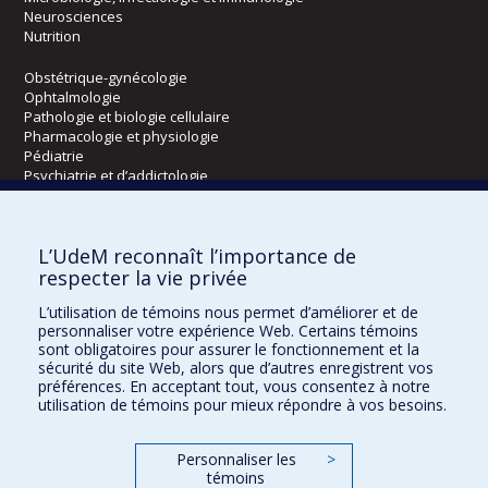
Neurosciences
Nutrition
Obstétrique-gynécologie
Ophtalmologie
Pathologie et biologie cellulaire
Pharmacologie et physiologie
Pédiatrie
Psychiatrie et d’addictologie
Radiologie, radio-oncologie et médecine nucléaire
L’UdeM reconnaît l’importance de
Écoles
respecter la vie privée
Kinésiologie et des sciences de l’activité physique
L’utilisation de témoins nous permet d’améliorer et de
Orthophonie et audiologie
personnaliser votre expérience Web. Certains témoins
Réadaptation
sont obligatoires pour assurer le fonctionnement et la
sécurité du site Web, alors que d’autres enregistrent vos
préférences. En acceptant tout, vous consentez à notre
Directions
utilisation de témoins pour mieux répondre à vos besoins.
DPC
CPASS
Personnaliser les
>
Éthique clinique
témoins