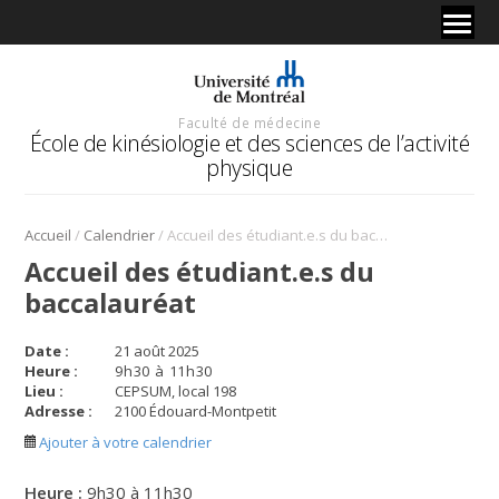
Faculté de médecine
École de kinésiologie et des sciences de l’activité
physique
/
/
Accueil
Calendrier
Accueil des étudiant.e.s du baccalauréat
Accueil des étudiant.e.s du
baccalauréat
Date :
21 août 2025
Heure :
9
h
30
à
11
h
30
Lieu :
CEPSUM, local 198
Adresse :
2100 Édouard-Montpetit
Ajouter à votre calendrier
Heure :
9h30 à 11h30