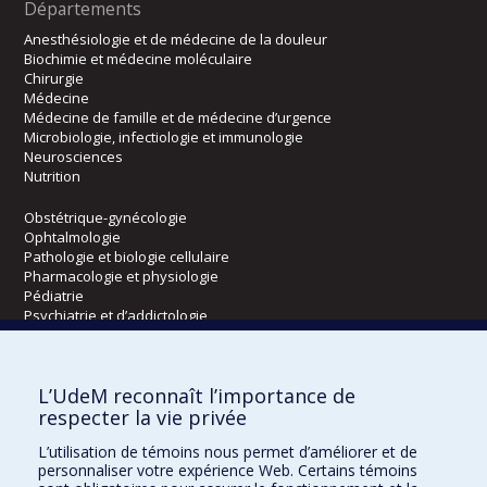
Départements
Anesthésiologie et de médecine de la douleur
Biochimie et médecine moléculaire
Chirurgie
Médecine
Médecine de famille et de médecine d’urgence
Microbiologie, infectiologie et immunologie
Neurosciences
Nutrition
Obstétrique-gynécologie
Ophtalmologie
Pathologie et biologie cellulaire
Pharmacologie et physiologie
Pédiatrie
Psychiatrie et d’addictologie
Radiologie, radio-oncologie et médecine nucléaire
L’UdeM reconnaît l’importance de
Écoles
respecter la vie privée
Kinésiologie et des sciences de l’activité physique
L’utilisation de témoins nous permet d’améliorer et de
Orthophonie et audiologie
personnaliser votre expérience Web. Certains témoins
Réadaptation