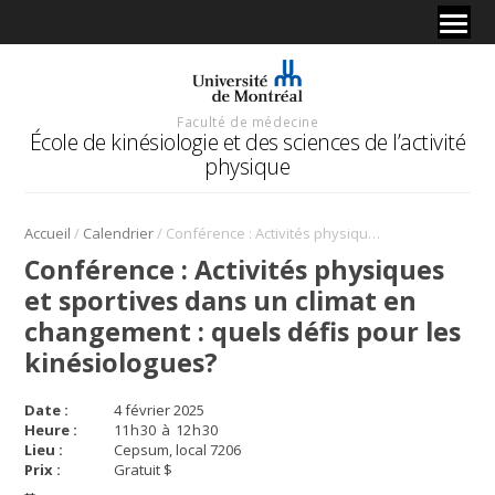
Faculté de médecine
École de kinésiologie et des sciences de l’activité
physique
/
/
Accueil
Calendrier
Conférence : Activités physiques et sportives dans un climat en changement : quels défis pour les kinésiologues?
Conférence : Activités physiques
et sportives dans un climat en
changement : quels défis pour les
kinésiologues?
Date :
4 février 2025
Heure :
11
h
30
à
12
h
30
Lieu :
Cepsum, local 7206
Prix :
Gratuit $