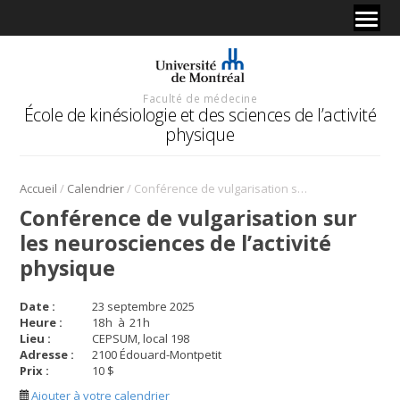
Faculté de médecine
École de kinésiologie et des sciences de l’activité
physique
/
/
Accueil
Calendrier
Conférence de vulgarisation sur les neurosciences de l’activité physique
Conférence de vulgarisation sur
les neurosciences de l’activité
physique
Date :
23 septembre 2025
Heure :
18
h
à
21
h
Lieu :
CEPSUM, local 198
Adresse :
2100 Édouard-Montpetit
Prix :
10 $
Ajouter à votre calendrier