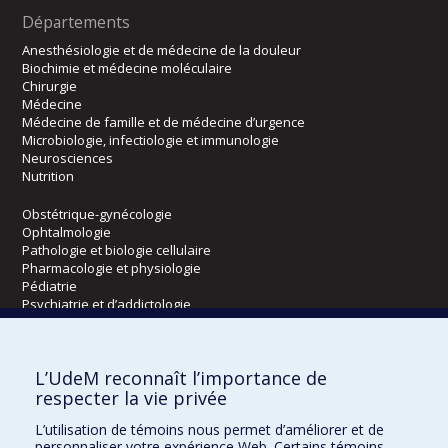
Départements
Anesthésiologie et de médecine de la douleur
Biochimie et médecine moléculaire
Chirurgie
Médecine
Médecine de famille et de médecine d’urgence
Microbiologie, infectiologie et immunologie
Neurosciences
Nutrition
Obstétrique-gynécologie
Ophtalmologie
Pathologie et biologie cellulaire
Pharmacologie et physiologie
Pédiatrie
Psychiatrie et d’addictologie
Radiologie, radio-oncologie et médecine nucléaire
L’UdeM reconnaît l’importance de
Écoles
respecter la vie privée
Kinésiologie et des sciences de l’activité physique
L’utilisation de témoins nous permet d’améliorer et de
Orthophonie et audiologie
personnaliser votre expérience Web. Certains témoins