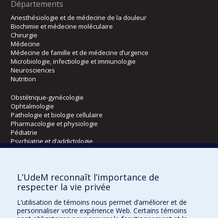
Départements
Anesthésiologie et de médecine de la douleur
Biochimie et médecine moléculaire
Chirurgie
Médecine
Médecine de famille et de médecine d’urgence
Microbiologie, infectiologie et immunologie
Neurosciences
Nutrition
Obstétrique-gynécologie
Ophtalmologie
Pathologie et biologie cellulaire
Pharmacologie et physiologie
Pédiatrie
Psychiatrie et d’addictologie
Radiologie, radio-oncologie et médecine nucléaire
L’UdeM reconnaît l’importance de
Écoles
respecter la vie privée
Kinésiologie et des sciences de l’activité physique
L’utilisation de témoins nous permet d’améliorer et de
Orthophonie et audiologie
personnaliser votre expérience Web. Certains témoins
Réadaptation