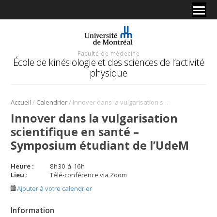
Faculté de médecine
École de kinésiologie et des sciences de l’activité
physique
/
/
Accueil
Calendrier
Innover dans la vulgarisation scientifique en santé – Symposium étudiant de l’UdeM
Innover dans la vulgarisation
scientifique en santé –
Symposium étudiant de l’UdeM
Heure :
8
h
30
à
16
h
Lieu :
Télé-conférence via Zoom
Ajouter à votre calendrier
Information