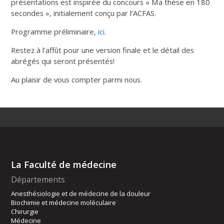
présentations est inspirée du concours « Ma thèse en 180
secondes », initialement conçu par l’ACFAS.
Programme préliminaire,
ici
.
Restez à l’affût pour une version finale et le détail des
abrégés qui seront présentés!
Au plaisir de vous compter parmi nous.
La Faculté de médecine
Départements
Anesthésiologie et de médecine de la douleur
Biochimie et médecine moléculaire
Chirurgie
Médecine