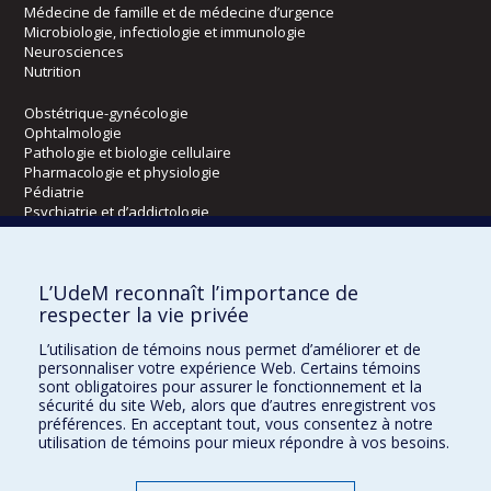
Médecine de famille et de médecine d’urgence
Microbiologie, infectiologie et immunologie
Neurosciences
Nutrition
Obstétrique-gynécologie
Ophtalmologie
Pathologie et biologie cellulaire
Pharmacologie et physiologie
Pédiatrie
Psychiatrie et d’addictologie
Radiologie, radio-oncologie et médecine nucléaire
L’UdeM reconnaît l’importance de
Écoles
respecter la vie privée
Kinésiologie et des sciences de l’activité physique
L’utilisation de témoins nous permet d’améliorer et de
Orthophonie et audiologie
personnaliser votre expérience Web. Certains témoins
Réadaptation
sont obligatoires pour assurer le fonctionnement et la
sécurité du site Web, alors que d’autres enregistrent vos
préférences. En acceptant tout, vous consentez à notre
Directions
utilisation de témoins pour mieux répondre à vos besoins.
DPC
CPASS