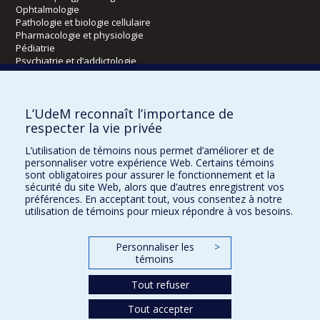
Ophtalmologie
Pathologie et biologie cellulaire
Pharmacologie et physiologie
Pédiatrie
Psychiatrie et d’addictologie
Radiologie, radio-oncologie et médecine nucléaire
L’UdeM reconnaît l’importance de
Écoles
respecter la vie privée
Kinésiologie et des sciences de l’activité physique
L’utilisation de témoins nous permet d’améliorer et de
Orthophonie et audiologie
personnaliser votre expérience Web. Certains témoins
Réadaptation
sont obligatoires pour assurer le fonctionnement et la
sécurité du site Web, alors que d’autres enregistrent vos
préférences. En acceptant tout, vous consentez à notre
Directions
utilisation de témoins pour mieux répondre à vos besoins.
DPC
CPASS
Personnaliser les
>
Éthique clinique
témoins
Tout refuser
Tout accepter