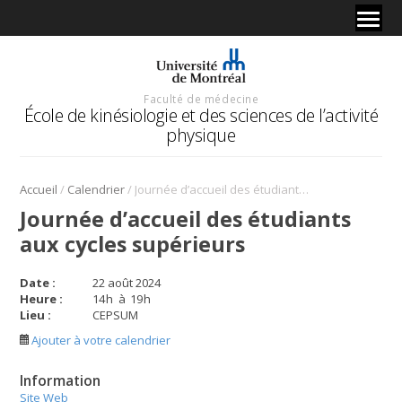
Faculté de médecine
École de kinésiologie et des sciences de l’activité
physique
/
/
Accueil
Calendrier
Journée d’accueil des étudiants aux cycles supérieurs
Journée d’accueil des étudiants
aux cycles supérieurs
Date :
22 août 2024
Heure :
14
h
à
19
h
Lieu :
CEPSUM
Ajouter à votre calendrier
Information
Site Web