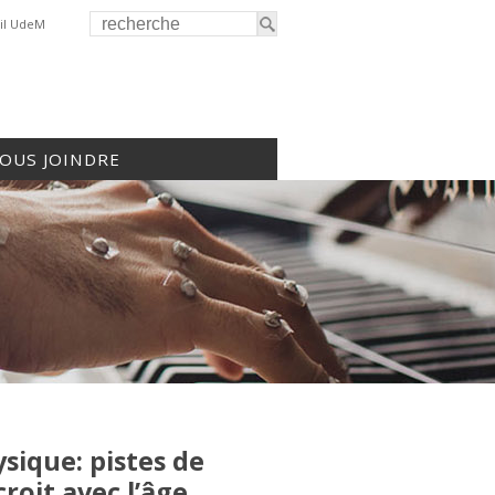
il UdeM
OUS JOINDRE
sique: pistes de
oit avec l’âge.