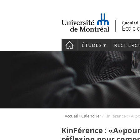
Faculté
École d
ÉTUDES
RECHERC
/
/
Accueil
Calendrier
KinFérence : «A»pour 
réflexion pour compre