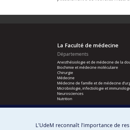
La Faculté de médecine
Départements
Anesthésiologie et de médecine de la do
Biochimie et médecine moléculaire
Chirurgie
Médecine
Médecine de famille et de médecine d’ur
Microbiologie, infectiologie et immunolog
Neurosciences
Nutrition
Écoles
Kinésiologie et des sciences de l’activité
L’UdeM reconnaît l’importance de resp
Orthophonie et audiologie