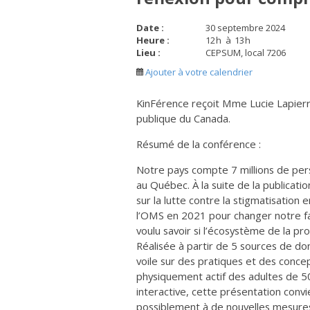
Date :
30 septembre 2024
Heure :
12
h
à
13
h
Lieu :
CEPSUM, local 7206
Ajouter à votre calendrier
KinFérence reçoit Mme Lucie Lapierr
publique du Canada.
Résumé de la conférence :
Notre pays compte 7 millions de pers
au Québec. À la suite de la publicati
sur la lutte contre la stigmatisation e
l’OMS en 2021 pour changer notre faç
voulu savoir si l’écosystème de la pr
Réalisée à partir de 5 sources de do
voile sur des pratiques et des conce
physiquement actif des adultes de 5
interactive, cette présentation convie
possiblement à de nouvelles mesures, i