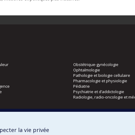
uleur
Obstétrique-gynécologie
Ophtalmologie
Pathologie et biologie cellulaire
Pharmacologie et physiologie
gence
Pédiatrie
ie
Psychiatrie et d’addictologie
Radiologie, radio-oncologie et mé
Directions
 physique
DPC
ecter la vie privée
CPASS