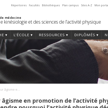
Répertoires
Facultés
Bibliothèques
Plan campus
Sites A-Z
Mon porta
 de médecine
e kinésiologie et des sciences de l’activité physique
HE
L’ÉCOLE
RESSOURCES
DIPLÔMÉS
N
KinFérence : «A»pour âgisme en promotion de l’activité physique: pistes de réflexion pour comprendre pourquoi l’activité physique décroit avec l’âge.
âgisme en promotion de l’activité phy
ndre pourquoi l’activité physique décr