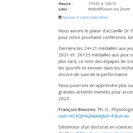
Heure :
11
h
55
à
13
h
15
Lieu :
Webdiffusion via Zoom
Ajouter à votre calendrier
Nous aurons le plaisir d’accueillir Dr
pour notre prochaine conférence, lun
Derrière les 24+21 médailles aux je
2021 et 26+25 médailles aux jeux o
plus tard, ce sont des équipes de sci
les sportifs et innover dans les tec
encore de suivi de la performance.
Nous pourrons en apprendre plus sur 
grandes activités menées pour accom
2022.
François Bieuzen
, Ph. D., Physiolog
user=KCKQh4QAAAAJ&hl=fr&oi=ao
Détenteur d’un doctorat en sciences de