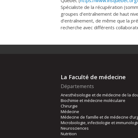
Québec (
https://www.insquebec.org
Spécialiste de la récupération (sommei
groupes d’entraînement de haut nivea
d’entraînement, de même que la prév
recherche avec différents collaborat
La Faculté de médecine
Départements
Anesthésiologie et de médecine de la do
Biochimie et médecine moléculaire
Chirurgie
Médecine
Médecine de famille et de médecine d’ur
Microbiologie, infectiologie et immunolog
Neurosciences
Nutrition