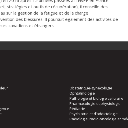
/
) en 2016 après 12 années passées à l’INSEP en France.
l, stratégies et outils de récupération), il conseille des
u sur la gestion de la fatigue et de la charge
ention des blessures. Il poursuit également des activités de
eurs canadiens et étrangers.
uleur
Obstétrique-gynécologie
Ophtalmologie
Pathologie et biologie cellulaire
Pharmacologie et physiologie
gence
Pédiatrie
ie
Psychiatrie et d’addictologie
Radiologie, radio-oncologie et mé