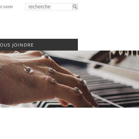
il UdeM
OUS JOINDRE