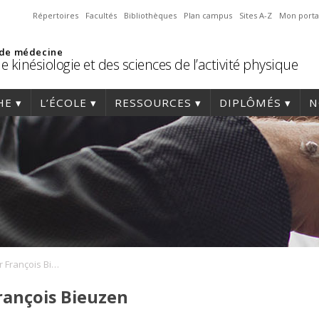
Répertoires
Facultés
Bibliothèques
Plan campus
Sites A-Z
Mon porta
 de médecine
e kinésiologie et des sciences de l’activité physique
HE
L’ÉCOLE
RESSOURCES
DIPLÔMÉS
N
KinFérence avec Dr François Bieuzen
rançois Bieuzen