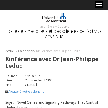
Faculté de médecine
École de kinésiologie et des sciences de l’activité
physique
/
/
Accueil
Calendrier
KinFérence avec Dr Jean-Philippe Leduc
KinFérence avec Dr Jean-Philippe
Leduc
Heure :
12
h
à
13
h
Lieu :
Cepsum, local 7251
Prix :
Gratuit $
Ajouter à votre calendrier
Sujet : Novel Genes and Signaling Pathways That Control
Skeletal Muscle Health