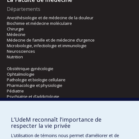
Départements
Anesthésiologie et de médecine de la douleur
Biochimie et médecine moléculaire
Chirurgie
Médecine
Médecine de famille et de médecine d’urgence
Microbiologie, infectiologie et immunologie
Neurosciences
Nutrition
Obstétrique-gynécologie
Ophtalmologie
Pathologie et biologie cellulaire
Pharmacologie et physiologie
Pédiatrie
Psychiatrie et d’addictologie
Radiologie, radio-oncologie et médecine nucléaire
L’UdeM reconnaît l’importance de
Écoles
respecter la vie privée
Kinésiologie et des sciences de l’activité physique
L’utilisation de témoins nous permet d’améliorer et de
Orthophonie et audiologie