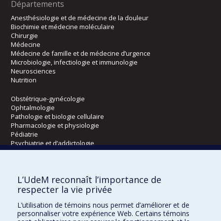
Départements
Anesthésiologie et de médecine de la douleur
Biochimie et médecine moléculaire
Chirurgie
Médecine
Médecine de famille et de médecine d’urgence
Microbiologie, infectiologie et immunologie
Neurosciences
Nutrition
Obstétrique-gynécologie
Ophtalmologie
Pathologie et biologie cellulaire
Pharmacologie et physiologie
Pédiatrie
Psychiatrie et d’addictologie
Radiologie, radio-oncologie et médecine nucléaire
L’UdeM reconnaît l’importance de
Écoles
respecter la vie privée
Kinésiologie et des sciences de l’activité physique
L’utilisation de témoins nous permet d’améliorer et de
Orthophonie et audiologie
personnaliser votre expérience Web. Certains témoins
Réadaptation