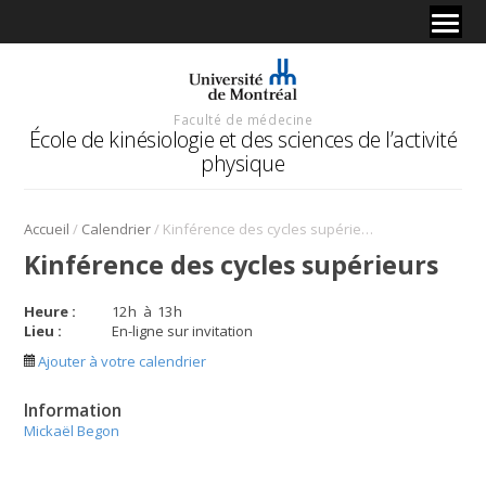
Faculté de médecine
École de kinésiologie et des sciences de l’activité
physique
/
/
Accueil
Calendrier
Kinférence des cycles supérieurs
Kinférence des cycles supérieurs
Heure :
12
h
à
13
h
Lieu :
En-ligne sur invitation
Ajouter à votre calendrier
Information
Mickaël Begon