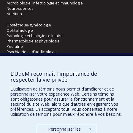
Microbiologie, infectiologie et immunologie
Neurosciences
Nutrition
Obstétrique-gynécologie
Ophtalmologie
Pathologie et biologie cellulaire
Pharmacologie et physiologie
Pédiatrie
Psychiatrie et d’addictologie
Radiologie, radio-oncologie et médecine nucléaire
L’UdeM reconnaît l’importance de
Écoles
respecter la vie privée
Kinésiologie et des sciences de l’activité physique
L’utilisation de témoins nous permet d’améliorer et de
Orthophonie et audiologie
personnaliser votre expérience Web. Certains témoins
Réadaptation
sont obligatoires pour assurer le fonctionnement et la
sécurité du site Web, alors que d’autres enregistrent vos
préférences. En acceptant tout, vous consentez à notre
Directions
utilisation de témoins pour mieux répondre à vos besoins.
DPC
CPASS
Personnaliser les
>
Éthique clinique