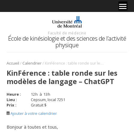
Faculté de médecine
École de kinésiologie et des sciences de l’activité
physique
/
/
Accueil
Calendrier
KinFérence : table ronde sur les modèles de langage – ChatGPT
KinFérence : table ronde sur les
modèles de langage – ChatGPT
Heure :
12
h
à
13
h
Lieu :
Cepsum, local 7251
Prix :
Gratuit $
Ajouter à votre calendrier
Bonjour à toutes et tous,