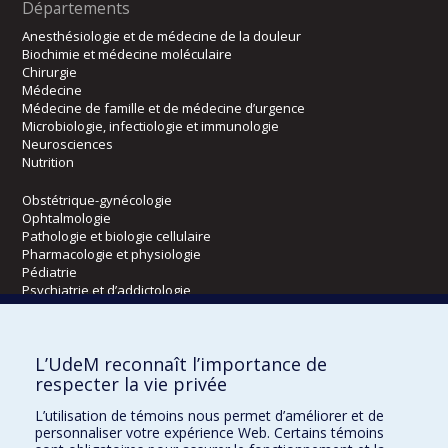
Départements
Anesthésiologie et de médecine de la douleur
Biochimie et médecine moléculaire
Chirurgie
Médecine
Médecine de famille et de médecine d’urgence
Microbiologie, infectiologie et immunologie
Neurosciences
Nutrition
Obstétrique-gynécologie
Ophtalmologie
Pathologie et biologie cellulaire
Pharmacologie et physiologie
Pédiatrie
Psychiatrie et d’addictologie
Radiologie, radio-oncologie et médecine nucléaire
L’UdeM reconnaît l’importance de
Écoles
respecter la vie privée
Kinésiologie et des sciences de l’activité physique
L’utilisation de témoins nous permet d’améliorer et de
Orthophonie et audiologie
personnaliser votre expérience Web. Certains témoins
Réadaptation