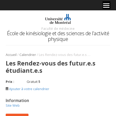
Faculté de médecine
École de kinésiologie et des sciences de l’activité
physique
/
/
Accueil
Calendrier
Les Rendez-vous des futur.e.s étudiant.e.s
Les Rendez-vous des futur.e.s
étudiant.e.s
Prix :
Gratuit $
Ajouter à votre calendrier
Information
Site Web