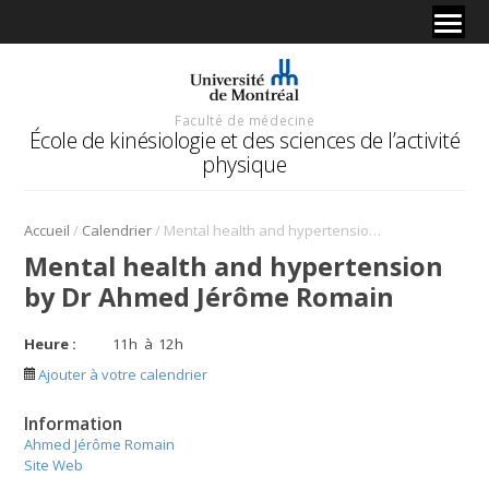
Faculté de médecine
École de kinésiologie et des sciences de l’activité
physique
/
/
Accueil
Calendrier
Mental health and hypertension by Dr Ahmed Jérôme Romain
Mental health and hypertension
by Dr Ahmed Jérôme Romain
Heure :
11
h
à
12
h
Ajouter à votre calendrier
Information
Ahmed Jérôme Romain
Site Web