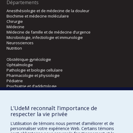
Départements
Anesthésiologie et de médecine de la douleur
Biochimie et médecine moléculaire
Chirurgie
Médecine
Médecine de famille et de médecine d’urgence
Microbiologie, infectiologie et immunologie
Neurosciences
Nutrition
Obstétrique-gynécologie
Ophtalmologie
Pathologie et biologie cellulaire
Pharmacologie et physiologie
Pédiatrie
Psychiatrie et d’addictologie
Radiologie, radio-oncologie et médecine nucléaire
L’UdeM reconnaît l’importance de
Écoles
respecter la vie privée
Kinésiologie et des sciences de l’activité physique
L’utilisation de témoins nous permet d’améliorer et de
Orthophonie et audiologie
personnaliser votre expérience Web. Certains témoins
Réadaptation