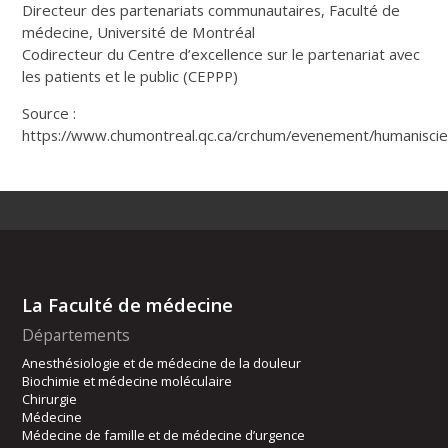
Directeur des partenariats communautaires, Faculté de
médecine, Université de Montréal
Codirecteur du Centre d’excellence sur le partenariat avec
les patients et le public (CEPPP)
Source :
https://www.chumontreal.qc.ca/crchum/evenement/humanisci
La Faculté de médecine
Départements
Anesthésiologie et de médecine de la douleur
Biochimie et médecine moléculaire
Chirurgie
Médecine
Médecine de famille et de médecine d’urgence