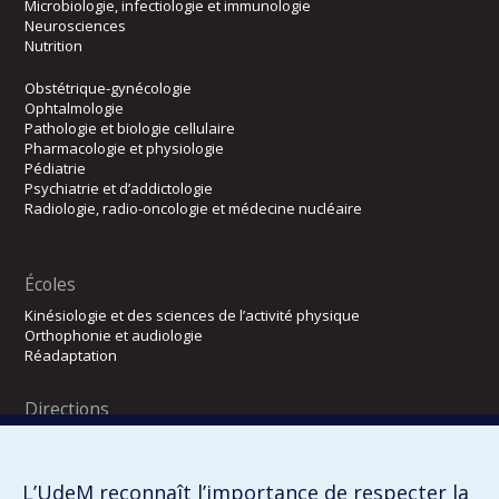
Microbiologie, infectiologie et immunologie
Neurosciences
Nutrition
Obstétrique-gynécologie
Ophtalmologie
Pathologie et biologie cellulaire
Pharmacologie et physiologie
Pédiatrie
Psychiatrie et d’addictologie
Radiologie, radio-oncologie et médecine nucléaire
Écoles
Kinésiologie et des sciences de l’activité physique
Orthophonie et audiologie
Réadaptation
Directions
DPC
CPASS
Éthique clinique
L’UdeM reconnaît l’importance de respecter la