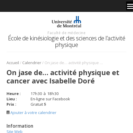
Faculté de médecine
École de kinésiologie et des sciences de l’activité
physique
/
/
Accueil
Calendrier
On jase de… activité physique et cancer avec Isabelle Doré
On jase de… activité physique et
cancer avec Isabelle Doré
Heure :
17
h
30
à
18
h
30
Lieu :
En-ligne sur Facebook
Prix :
Gratuit $
Ajouter à votre calendrier
Information
Site Web