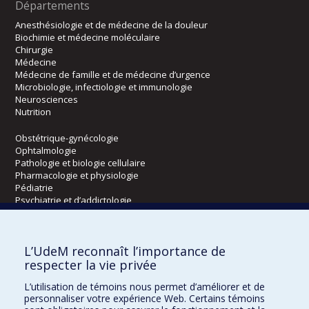
Départements
Anesthésiologie et de médecine de la douleur
Biochimie et médecine moléculaire
Chirurgie
Médecine
Médecine de famille et de médecine d’urgence
Microbiologie, infectiologie et immunologie
Neurosciences
Nutrition
Obstétrique-gynécologie
Ophtalmologie
Pathologie et biologie cellulaire
Pharmacologie et physiologie
Pédiatrie
Psychiatrie et d’addictologie
Radiologie, radio-oncologie et médecine nucléaire
L’UdeM reconnaît l’importance de
Écoles
respecter la vie privée
Kinésiologie et des sciences de l’activité physique
L’utilisation de témoins nous permet d’améliorer et de
Orthophonie et audiologie
personnaliser votre expérience Web. Certains témoins
Réadaptation