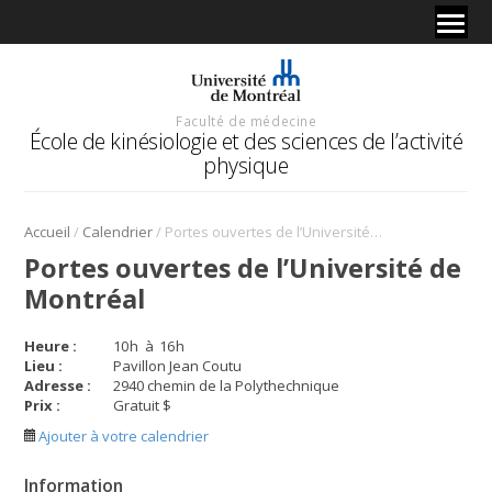
Faculté de médecine
École de kinésiologie et des sciences de l’activité
physique
/
/
Accueil
Calendrier
Portes ouvertes de l’Université de Montréal
Portes ouvertes de l’Université de
Montréal
Heure :
10
h
à
16
h
Lieu :
Pavillon Jean Coutu
Adresse :
2940 chemin de la Polythechnique
Prix :
Gratuit $
Ajouter à votre calendrier
Information