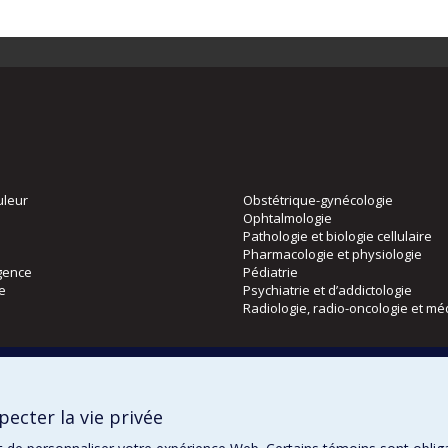
uleur
Obstétrique-gynécologie
Ophtalmologie
Pathologie et biologie cellulaire
Pharmacologie et physiologie
gence
Pédiatrie
ie
Psychiatrie et d’addictologie
Radiologie, radio-oncologie et mé
Directions
 physique
DPC
ecter la vie privée
CPASS
Éthique clinique