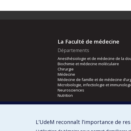
La Faculté de médecine
Départements
Anesthésiologie et de médecine de la do
Biochimie et médecine moléculaire
Chirurgie
Médecine
Médecine de famille et de médecine d’ur
Microbiologie, infectiologie et immunolog
Neurosciences
Nutrition
Écoles
Kinésiologie et des sciences de l’activité
L’UdeM reconnaît l’importance de resp
Orthophonie et audiologie
Réadaptation