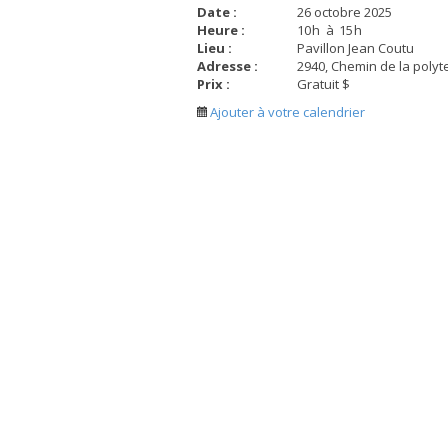
Date :
26 octobre 2025
Heure :
10
h
à
15
h
Lieu :
Pavillon Jean Coutu
Adresse :
2940, Chemin de la polyt
Prix :
Gratuit $
Ajouter à votre calendrier