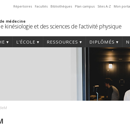
Répertoires
Facultés
Bibliothèques
Plan campus
Sites A-Z
Mon porta
 de médecine
e kinésiologie et des sciences de l’activité physique
HE
L’ÉCOLE
RESSOURCES
DIPLÔMÉS
N
UdeM
M