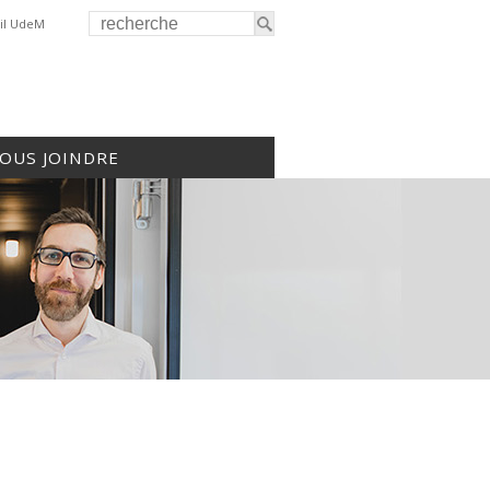
il UdeM
OUS JOINDRE