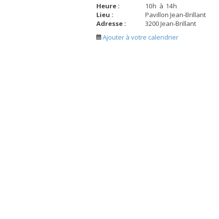
Heure :
10
h
à
14
h
Lieu :
Pavillon Jean-Brillant
Adresse :
3200 Jean-Brillant
Ajouter à votre calendrier