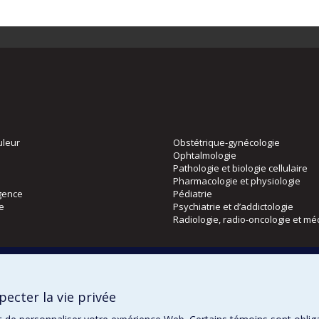
uleur
Obstétrique-gynécologie
Ophtalmologie
Pathologie et biologie cellulaire
Pharmacologie et physiologie
gence
Pédiatrie
ie
Psychiatrie et d’addictologie
Radiologie, radio-oncologie et mé
Directions
 physique
DPC
ecter la vie privée
CPASS
Éthique clinique