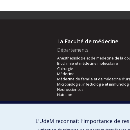
La Faculté de médecine
Départements
Anesthésiologie et de médecine de la do
Biochimie et médecine moléculaire
Chirurgie
Médecine
Médecine de famille et de médecine d’ur
Microbiologie, infectiologie et immunolog
Neurosciences
Nutrition
Écoles
Kinésiologie et des sciences de l’activité
L’UdeM reconnaît l’importance de resp
Orthophonie et audiologie
Réadaptation