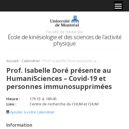
Faculté de médecine
École de kinésiologie et des sciences de l’activité
physique
/
/
Accueil
Calendrier
Prof. Isabelle Doré présente au HumaniSciences – Covid-19 et personnes immunosupprimées
Prof. Isabelle Doré présente au
HumaniSciences – Covid-19 et
personnes immunosupprimées
Heure :
17
h
15
à
18
h
45
Lieu :
Centre de recherche du CHUM et CHUM
Ajouter à votre calendrier
Information