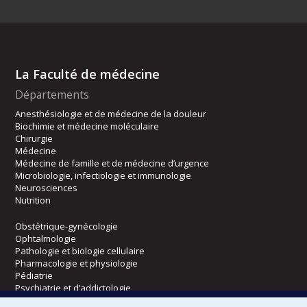
La Faculté de médecine
Départements
Anesthésiologie et de médecine de la douleur
Biochimie et médecine moléculaire
Chirurgie
Médecine
Médecine de famille et de médecine d’urgence
Microbiologie, infectiologie et immunologie
Neurosciences
Nutrition
Obstétrique-gynécologie
Ophtalmologie
Pathologie et biologie cellulaire
Pharmacologie et physiologie
Pédiatrie
Psychiatrie et d’addictologie
Radiologie, radio-oncologie et médecine nucléaire