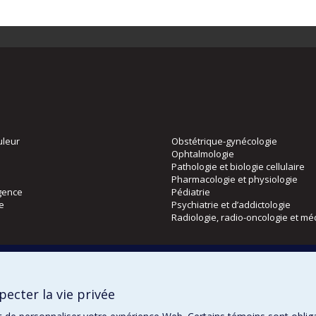
uleur
Obstétrique-gynécologie
Ophtalmologie
Pathologie et biologie cellulaire
Pharmacologie et physiologie
gence
Pédiatrie
ie
Psychiatrie et d’addictologie
Radiologie, radio-oncologie et mé
Directions
 physique
DPC
ecter la vie privée
CPASS
Éthique clinique