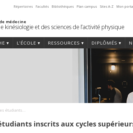
Répertoires
Facultés
Bibliothèques
Plan campus
Sites A-Z
Mon porta
 de médecine
e kinésiologie et des sciences de l’activité physique
HE
L’ÉCOLE
RESSOURCES
DIPLÔMÉS
N
Séance d’accueil des étudiants inscrits aux cycles supérieurs
étudiants inscrits aux cycles supérieur