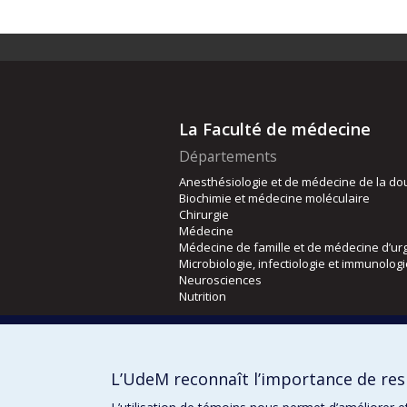
La Faculté de médecine
Départements
Anesthésiologie et de médecine de la do
Biochimie et médecine moléculaire
Chirurgie
Médecine
Médecine de famille et de médecine d’ur
Microbiologie, infectiologie et immunolog
Neurosciences
Nutrition
Écoles
Kinésiologie et des sciences de l’activité
L’UdeM reconnaît l’importance de resp
Orthophonie et audiologie
Réadaptation