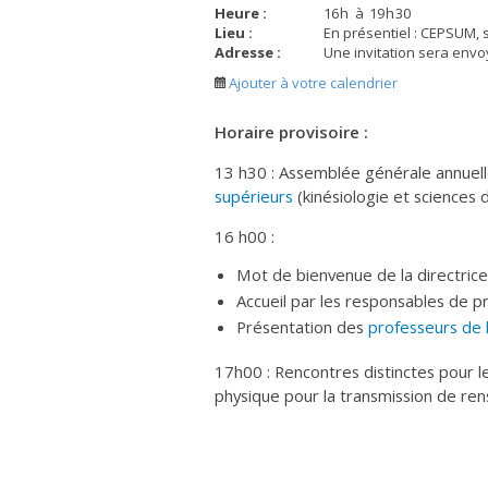
Heure :
16
h
à
19
h
30
Lieu :
En présentiel : CEPSUM, s
Adresse :
Une invitation sera envo
Ajouter à votre calendrier
Horaire provisoire :
13 h30 : Assemblée générale annuelle 
supérieurs
(kinésiologie et sciences d
16 h00 :
Mot de bienvenue de la directrice
Accueil par les responsables de 
Présentation des
professeurs de 
17h00 : Rencontres distinctes pour le
physique pour la transmission de r