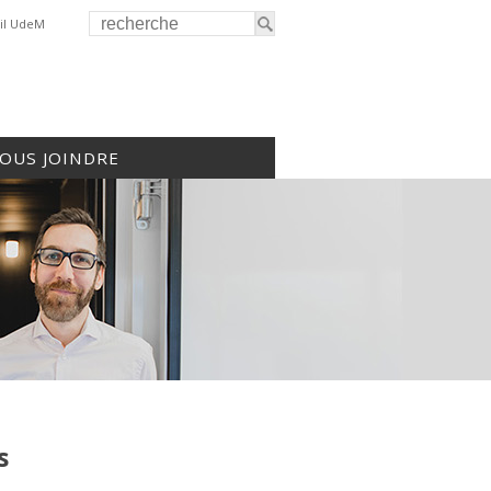
il UdeM
OUS JOINDRE
s