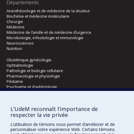
Départements
Anesthésiologie et de médecine de la douleur
Biochimie et médecine moléculaire
Chirurgie
Médecine
Médecine de famille et de médecine d’urgence
Microbiologie, infectiologie et immunologie
Neurosciences
Nutrition
Obstétrique-gynécologie
Ophtalmologie
Pathologie et biologie cellulaire
Pharmacologie et physiologie
Pédiatrie
Psychiatrie et d’addictologie
Radiologie, radio-oncologie et médecine nucléaire
L’UdeM reconnaît l’importance de
Écoles
respecter la vie privée
Kinésiologie et des sciences de l’activité physique
L’utilisation de témoins nous permet d’améliorer et de
Orthophonie et audiologie
personnaliser votre expérience Web. Certains témoins
Réadaptation