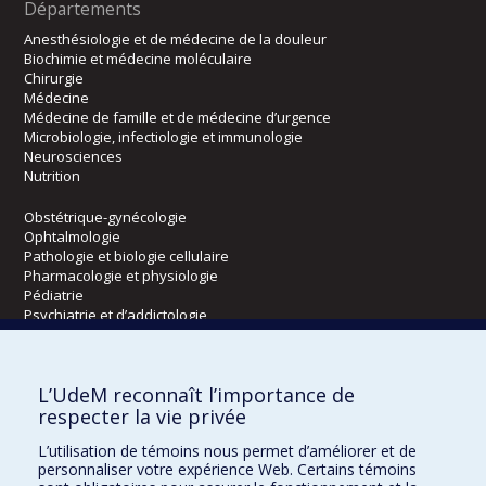
Départements
Anesthésiologie et de médecine de la douleur
Biochimie et médecine moléculaire
Chirurgie
Médecine
Médecine de famille et de médecine d’urgence
Microbiologie, infectiologie et immunologie
Neurosciences
Nutrition
Obstétrique-gynécologie
Ophtalmologie
Pathologie et biologie cellulaire
Pharmacologie et physiologie
Pédiatrie
Psychiatrie et d’addictologie
Radiologie, radio-oncologie et médecine nucléaire
L’UdeM reconnaît l’importance de
Écoles
respecter la vie privée
Kinésiologie et des sciences de l’activité physique
L’utilisation de témoins nous permet d’améliorer et de
Orthophonie et audiologie
personnaliser votre expérience Web. Certains témoins
Réadaptation