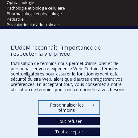
Ophtalmologie
Pathologie et biologie cellulaire
Pharmacologie et physiologie
Pédiatrie
Psychiatrie et d’addictologie
Radiologie, radio-oncologie et médecine nucléaire
L’UdeM reconnaît l’importance de
Écoles
respecter la vie privée
Kinésiologie et des sciences de l’activité physique
L’utilisation de témoins nous permet d’améliorer et de
Orthophonie et audiologie
personnaliser votre expérience Web. Certains témoins
Réadaptation
sont obligatoires pour assurer le fonctionnement et la
sécurité du site Web, alors que d’autres enregistrent vos
préférences. En acceptant tout, vous consentez à notre
Directions
utilisation de témoins pour mieux répondre à vos besoins.
DPC
CPASS
Personnaliser les
>
Éthique clinique
témoins
Tout refuser
Tout accepter