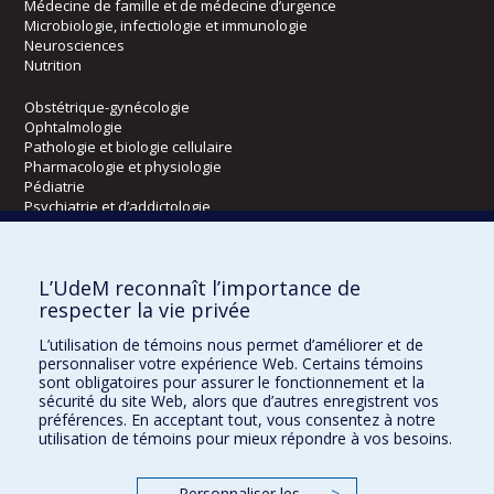
Médecine de famille et de médecine d’urgence
Microbiologie, infectiologie et immunologie
Neurosciences
Nutrition
Obstétrique-gynécologie
Ophtalmologie
Pathologie et biologie cellulaire
Pharmacologie et physiologie
Pédiatrie
Psychiatrie et d’addictologie
Radiologie, radio-oncologie et médecine nucléaire
L’UdeM reconnaît l’importance de
Écoles
respecter la vie privée
Kinésiologie et des sciences de l’activité physique
L’utilisation de témoins nous permet d’améliorer et de
Orthophonie et audiologie
personnaliser votre expérience Web. Certains témoins
Réadaptation
sont obligatoires pour assurer le fonctionnement et la
sécurité du site Web, alors que d’autres enregistrent vos
préférences. En acceptant tout, vous consentez à notre
Directions
utilisation de témoins pour mieux répondre à vos besoins.
DPC
CPASS
Personnaliser les
>