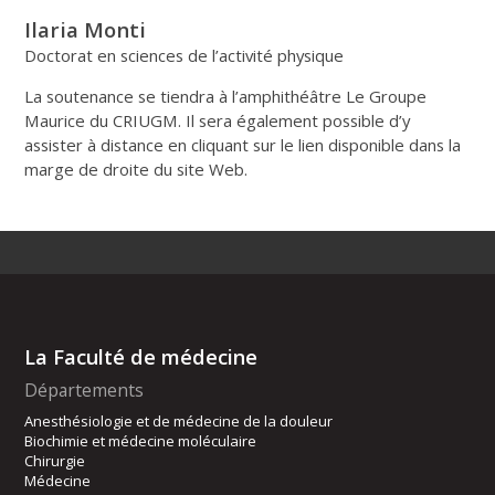
Ilaria Monti
Doctorat en sciences de l’activité physique
La soutenance se tiendra à l’amphithéâtre Le Groupe
Maurice du CRIUGM. Il sera également possible d’y
assister à distance en cliquant sur le lien disponible dans la
marge de droite du site Web.
La Faculté de médecine
Départements
Anesthésiologie et de médecine de la douleur
Biochimie et médecine moléculaire
Chirurgie
Médecine