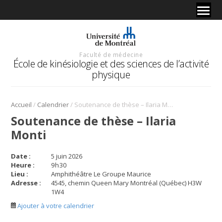
Faculté de médecine
École de kinésiologie et des sciences de l’activité
physique
/
/
Accueil
Calendrier
Soutenance de thèse – Ilaria Monti
Soutenance de thèse – Ilaria
Monti
Date :
5 juin 2026
Heure :
9
h
30
Lieu :
Amphithéâtre Le Groupe Maurice
Adresse :
4545, chemin Queen Mary Montréal (Québec) H3W
1W4
Ajouter à votre calendrier