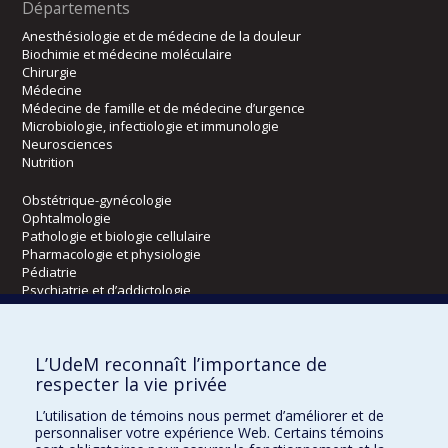
Départements
Anesthésiologie et de médecine de la douleur
Biochimie et médecine moléculaire
Chirurgie
Médecine
Médecine de famille et de médecine d’urgence
Microbiologie, infectiologie et immunologie
Neurosciences
Nutrition
Obstétrique-gynécologie
Ophtalmologie
Pathologie et biologie cellulaire
Pharmacologie et physiologie
Pédiatrie
Psychiatrie et d’addictologie
Radiologie, radio-oncologie et médecine nucléaire
L’UdeM reconnaît l’importance de
Écoles
respecter la vie privée
Kinésiologie et des sciences de l’activité physique
L’utilisation de témoins nous permet d’améliorer et de
Orthophonie et audiologie
personnaliser votre expérience Web. Certains témoins
Réadaptation