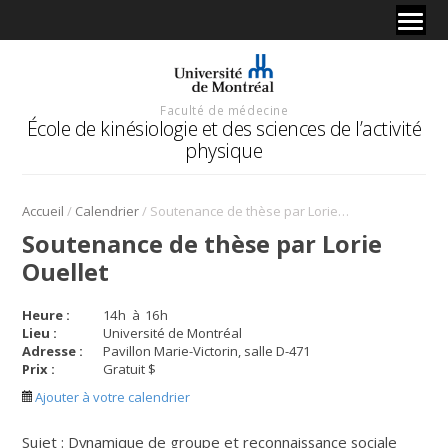
Faculté de médecine
École de kinésiologie et des sciences de l’activité
physique
/
/
Accueil
Calendrier
Soutenance de thèse par Lorie Ouellet
Soutenance de thèse par Lorie
Ouellet
Heure :
14
h
à
16
h
Lieu :
Université de Montréal
Adresse :
Pavillon Marie-Victorin, salle D-471
Prix :
Gratuit $
Ajouter à votre calendrier
Sujet : Dynamique de groupe et reconnaissance sociale