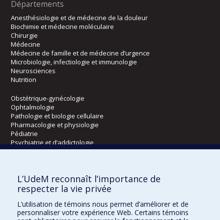
Départements
Anesthésiologie et de médecine de la douleur
Biochimie et médecine moléculaire
Chirurgie
Médecine
Médecine de famille et de médecine d’urgence
Microbiologie, infectiologie et immunologie
Neurosciences
Nutrition
Obstétrique-gynécologie
Ophtalmologie
Pathologie et biologie cellulaire
Pharmacologie et physiologie
Pédiatrie
Psychiatrie et d’addictologie
Radiologie, radio-oncologie et médecine nucléaire
L’UdeM reconnaît l’importance de
Écoles
respecter la vie privée
Kinésiologie et des sciences de l’activité physique
L’utilisation de témoins nous permet d’améliorer et de
Orthophonie et audiologie
personnaliser votre expérience Web. Certains témoins
Réadaptation