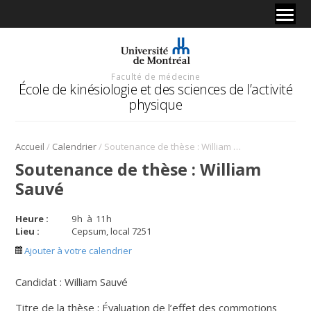
Faculté de médecine
École de kinésiologie et des sciences de l’activité
physique
/
/
Accueil
Calendrier
Soutenance de thèse : William Sauvé
Soutenance de thèse : William
Sauvé
Heure :
9
h
à
11
h
Lieu :
Cepsum, local 7251
Ajouter à votre calendrier
Candidat : William Sauvé
Titre de la thèse : Évaluation de l’effet des commotions