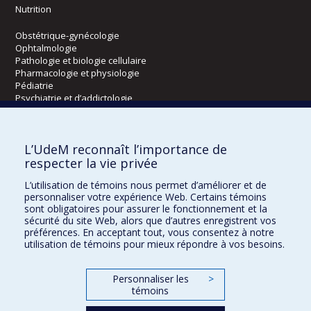
Nutrition
Obstétrique-gynécologie
Ophtalmologie
Pathologie et biologie cellulaire
Pharmacologie et physiologie
Pédiatrie
Psychiatrie et d’addictologie
Radiologie, radio-oncologie et médecine nucléaire
L’UdeM reconnaît l’importance de
Écoles
respecter la vie privée
Kinésiologie et des sciences de l’activité physique
L’utilisation de témoins nous permet d’améliorer et de
Orthophonie et audiologie
personnaliser votre expérience Web. Certains témoins
Réadaptation
sont obligatoires pour assurer le fonctionnement et la
sécurité du site Web, alors que d’autres enregistrent vos
préférences. En acceptant tout, vous consentez à notre
Directions
utilisation de témoins pour mieux répondre à vos besoins.
DPC
CPASS
Personnaliser les
>
Éthique clinique
témoins