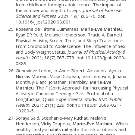
from childhood through adolescence: The impact of
the number and length of steps.
Journal of Exercise
Science and Fitness
. 2021; 19(1):66-70. doi:
10.1016/j.jesf.2020.08.001
Roseane de Fátima Guimaraes,
Marie-Eve Mathieu
,
Ryan ER Reid, Melanie Henderson, Tracie A. Barnett.
Physical Activity, Screen Time, and Sleep Trajectories
From Childhood to Adolescence: The Influence of Sex
and Body Weight Status.
Journal of Physical Activity &
Health
. 2021; 18(7):767-773. doi: 10.1123/jpah.2020-
0389
Geneviève Leduc, Jo-Anne Gilbert, Alexandra Ayotte,
Nicolas Moreau, Vicky Drapeau, Jean Lemoyne, Johana
Monthuy-Blanc, Jonathan Tremblay,
Marie-Eve
Mathieu
. The FitSpirit Approach for Increasing Physical
Activity in Canadian Teenage Girls: Protocol of a
Longitudinal, Quasi-Experimental Study.
BMC Public
Health
. 2021; 21(1):229. doi: 10.1186/s12889-021-
10200-5
Soraya Said, Stephanie-May Ruchat, Melanie
Henderson, Vicky Drapeau
,
Marie-Eve Mathieu
. Which
healthy lifestyle habits mitigate the risk of obesity and
cardiometabolic risk factors in Caucasian children