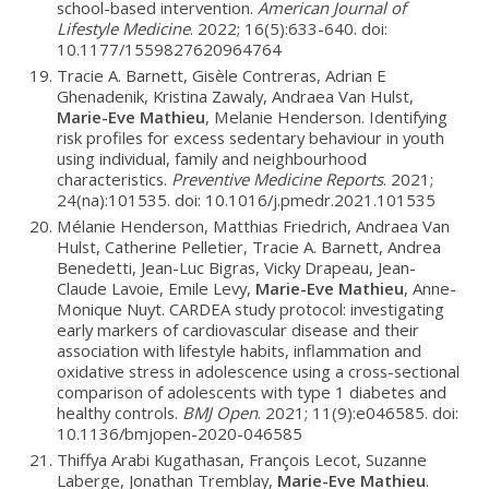
school-based intervention.
American Journal of
Lifestyle Medicine
. 2022; 16(5):633-640. doi:
10.1177/1559827620964764
Tracie A. Barnett, Gisèle Contreras, Adrian E
Ghenadenik, Kristina Zawaly, Andraea Van Hulst,
Marie-Eve Mathieu
, Melanie Henderson. Identifying
risk profiles for excess sedentary behaviour in youth
using individual, family and neighbourhood
characteristics.
Preventive Medicine Reports
. 2021;
24(na):101535. doi: 10.1016/j.pmedr.2021.101535
Mélanie Henderson, Matthias Friedrich, Andraea Van
Hulst, Catherine Pelletier, Tracie A. Barnett, Andrea
Benedetti, Jean-Luc Bigras, Vicky Drapeau, Jean-
Claude Lavoie, Emile Levy,
Marie-Eve Mathieu
, Anne-
Monique Nuyt. CARDEA study protocol: investigating
early markers of cardiovascular disease and their
association with lifestyle habits, inflammation and
oxidative stress in adolescence using a cross-sectional
comparison of adolescents with type 1 diabetes and
healthy controls.
BMJ Open
. 2021; 11(9):e046585. doi:
10.1136/bmjopen-2020-046585
Thiffya Arabi Kugathasan, François Lecot, Suzanne
Laberge, Jonathan Tremblay,
Marie-Eve Mathieu
.