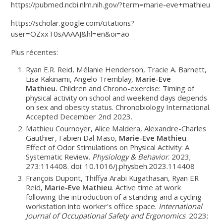
https://pubmed.ncbi.nlm.nih.gov/?term=marie-eve+mathieu
https://scholar.google.com/citations?
user=OZxxT0sAAAAJ&hl=en&oi=ao
Plus récentes:
Ryan E.R. Reid, Mélanie Henderson, Tracie A. Barnett,
Lisa Kakinami, Angelo Tremblay,
Marie-Eve
Mathieu.
Children and Chrono-exercise: Timing of
physical activity on school and weekend days depends
on sex and obesity status. Chronobiology International.
Accepted December 2nd 2023.
Mathieu Cournoyer, Alice Maldera, Alexandre-Charles
Gauthier, Fabien Dal Maso,
Marie-Eve Mathieu
.
Effect of Odor Stimulations on Physical Activity: A
Systematic Review.
Physiology & Behavior
. 2023;
273:114408. doi: 10.1016/j.physbeh.2023.114408
François Dupont, Thiffya Arabi Kugathasan, Ryan ER
Reid,
Marie-Eve Mathieu
. Active time at work
following the introduction of a standing and a cycling
workstation into worker's office space.
International
Journal of Occupational Safety and Ergonomics
. 2023;