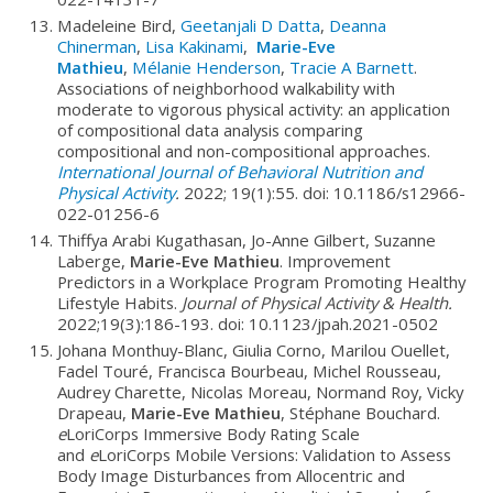
Madeleine Bird,
Geetanjali D Datta
,
Deanna
Chinerman
,
Lisa Kakinami
,
Marie-Eve
Mathieu
,
Mélanie Henderson
,
Tracie A Barnett
.
Associations of neighborhood walkability with
moderate to vigorous physical activity: an application
of compositional data analysis comparing
compositional and non-compositional approaches.
International Journal of Behavioral Nutrition and
Physical Activity
.
2022; 19(1):55. doi: 10.1186/s12966-
022-01256-6
Thiffya Arabi Kugathasan, Jo-Anne Gilbert, Suzanne
Laberge,
Marie-Eve Mathieu
. Improvement
Predictors in a Workplace Program Promoting Healthy
Lifestyle Habits.
Journal of Physical Activity & Health.
2022;19(3):186-193. doi: 10.1123/jpah.2021-0502
Johana Monthuy-Blanc, Giulia Corno, Marilou Ouellet,
Fadel Touré, Francisca Bourbeau, Michel Rousseau,
Audrey Charette, Nicolas Moreau, Normand Roy, Vicky
Drapeau,
Marie-Eve Mathieu
, Stéphane Bouchard.
e
LoriCorps Immersive Body Rating Scale
and
e
LoriCorps Mobile Versions: Validation to Assess
Body Image Disturbances from Allocentric and