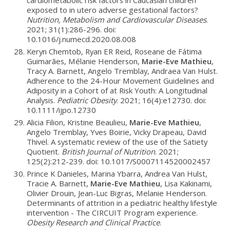
exposed to in utero adverse gestational factors?
Nutrition, Metabolism and Cardiovascular Diseases
.
2021; 31(1):286-296. doi:
10.1016/j.numecd.2020.08.008
Keryn Chemtob, Ryan ER Reid, Roseane de Fátima
Guimarães, Mélanie Henderson,
Marie-Eve Mathieu
,
Tracy A. Barnett, Angelo Tremblay, Andraea Van Hulst.
Adherence to the 24-Hour Movement Guidelines and
Adiposity in a Cohort of at Risk Youth: A Longitudinal
Analysis.
Pediatric Obesity
. 2021; 16(4):e12730. doi:
10.1111/ijpo.12730
Alicia Filion, Kristine Beaulieu,
Marie-Eve Mathieu
,
Angelo Tremblay, Yves Boirie, Vicky Drapeau, David
Thivel. A systematic review of the use of the Satiety
Quotient.
British Journal of Nutrition
. 2021;
125(2):212-239. doi: 10.1017/S0007114520002457
Prince K Danieles, Marina Ybarra, Andrea Van Hulst,
Tracie A. Barnett,
Marie-Eve Mathieu
, Lisa Kakinami,
Olivier Drouin, Jean-Luc Bigras, Melanie Henderson.
Determinants of attrition in a pediatric healthy lifestyle
intervention - The CIRCUIT Program experience.
Obesity Research and Clinical Practice
.