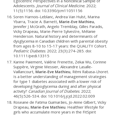
Egocentric Perspectives in a Nonclinical Sample of
Adolescents.
Journal of Clinical Medicine.
2022;
11(5):1156. doi: 10.3390/jcm11051156
Soren Harnois-Leblanc, Andrea Van Hulst, Marina
Ybarra, Tracie A. Barnett,
Marie-Eve Mathieu
,
Jennifer J McGrath, Angelo Tremblay, Gilles Paradis,
Vicky Drapeau, Marie-Pierre Sylvestre, Mélanie
Henderson. Natural history and determinants of
dysglycemia in Canadian children with parental obesity
from ages 8-10 to 15-17 years: the QUALITY Cohort.
Pediatric Diabetes
. 2022; 23(3):274-285. doi:
10.1111/pedi.13315
Karine Paiement, Valérie Frenette, Zekai Wu, Corinne
Suppère, Virginie Messier, Alexandre Lasalle-
Vaillancourt,
Marie-Eve Mathieu
, Rémi Rabasa-Lhoret.
Is a better understanding of management strategies
for type 1 diabetes associated with a lower risk of
developing hypoglycemia during and after physical
activity?
Canadian Journal of Diabetes
. 2022;
46(5):526-534. doi: 10.1016/j.jcjd.2022.02.009
Roseane de Fatima Guimarães, Jo-Anne Gilbert, Vicky
Drapeau,
Marie-Eve Mathieu
. Healthier lifestyle for
girls who accumulate more years in the FitSpirit