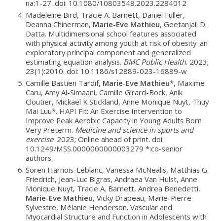
na:1-27. doi: 10.1080/10803548.2023.2284012
Madeleine Bird, Tracie A. Barnett, Daniel Fuller,
Deanna Chinerman,
Marie-Eve Mathieu
, Geetanjali D.
Datta. Multidimensional school features associated
with physical activity among youth at risk of obesity: an
exploratory principal component and generalized
estimating equation analysis.
BMC Public Health
. 2023;
23(1):2010. doi: 10.1186/s12889-023-16889-w
Camille Bastien Tardif
,
Marie-Eve Mathieu
*, Maxime
Caru, Amy Al-Simaani, Camille Girard-Bock, Anik
Cloutier, Mickael K Stickland, Anne Monique Nuyt, Thuy
Mai Luu*. HAPI Fit: An Exercise Intervention to
Improve Peak Aerobic Capacity in Young Adults Born
Very Preterm.
Medicine and science in sports and
exercise
. 2023; Online ahead of print. doi:
10.1249/MSS.0000000000003279 *:co-senior
authors.
Soren Harnois-Leblanc, Vanessa McNealis, Matthias G.
Friedrich, Jean-Luc Bigras, Andraea Van Hulst, Anne
Monique Nuyt, Tracie A. Barnett, Andrea Benedetti,
Marie-Eve Mathieu
, Vicky Drapeau, Marie-Pierre
Sylvestre, Mélanie Henderson. Vascular and
Myocardial Structure and Function in Adolescents with