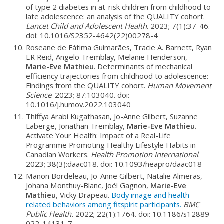
of type 2 diabetes in at-risk children from childhood to
late adolescence: an analysis of the QUALITY cohort.
Lancet Child and Adolescent Health
. 2023; 7(1):37-46.
doi: 10.1016/S2352-4642(22)00278-4
Roseane de Fátima Guimarães, Tracie A. Barnett, Ryan
ER Reid, Angelo Tremblay, Melanie Henderson,
Marie-Eve Mathieu
. Determinants of mechanical
efficiency trajectories from childhood to adolescence:
Findings from the QUALITY cohort.
Human Movement
Science
. 2023; 87:103040. doi:
10.1016/j.humov.2022.103040
Thiffya Arabi Kugathasan, Jo-Anne Gilbert, Suzanne
Laberge, Jonathan Tremblay,
Marie-Eve Mathieu.
Activate Your Health: Impact of a Real-Life
Programme Promoting Healthy Lifestyle Habits in
Canadian Workers.
Health Promotion International
.
2023; 38(3):daac018. doi: 10.1093/heapro/daac018
Manon Bordeleau, Jo-Anne Gilbert, Natalie Almeras,
Johana Monthuy-Blanc, Joël Gagnon,
Marie-Eve
Mathieu
, Vicky Drapeau.
Body image and health-
related behaviors among fitspirit participants.
BMC
Public Health.
2022; 22(1):1764. doi: 10.1186/s12889-
022-14131-7