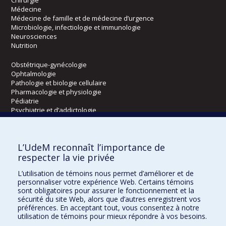
Médecine
Médecine de famille et de médecine d’urgence
Microbiologie, infectiologie et immunologie
Neurosciences
Nutrition
Obstétrique-gynécologie
Ophtalmologie
Pathologie et biologie cellulaire
Pharmacologie et physiologie
Pédiatrie
Psychiatrie et d’addictologie
Radiologie, radio-oncologie et médecine nucléaire
L’UdeM reconnaît l’importance de
Écoles
respecter la vie privée
Kinésiologie et des sciences de l’activité physique
L’utilisation de témoins nous permet d’améliorer et de
Orthophonie et audiologie
personnaliser votre expérience Web. Certains témoins
Réadaptation
sont obligatoires pour assurer le fonctionnement et la
sécurité du site Web, alors que d’autres enregistrent vos
préférences. En acceptant tout, vous consentez à notre
Directions
utilisation de témoins pour mieux répondre à vos besoins.
DPC