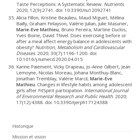
Taste Perceptions: A Systematic Review.
Nutrients
.
2020; 12(9):2741. doi: 10.3390/nu12092741
Alicia Fillon, Kristine Beaulieu, Maud Miguet, Mélina
Bailly, Graham Finlayson, Valérie Julian, Julie Masurier,
Marie-Eve Mathieu
, Bruno Pereira, Martine Duclos,
Yves Boirie, David Thivel. Does exercising before or
after a meal affect energy balance in adolescents with
obesity?
Nutrition, Metabolism and Cardiovascular
Diseases
. 2020; 30(7):1196-1200. doi:
10.1016/j.numecd.2020.04.015
Karine Paiement, Vicky Drapeau, Jo-Anne Gilbert, Jean
Lemoyne, Nicolas Moreau, Johana Monthuy-Blanc,
Jonathan Tremblay, Valérie Marcil,
Marie-Eve
Mathieu
. Changes in lifestyle habits among adolescent
girls after FitSpirit participation.
International Journal
of Environmental Research and Public Health
. 2020;
17(12):4388. doi: 10.3390/ijerph17124388
Historique
Mission et vision