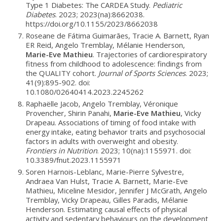
Type 1 Diabetes: The CARDEA Study.
Pediatric
Diabetes
. 2023; 2023(na):8662038.
https://doi.org/10.1155/2023/8662038
Roseane de Fátima Guimarães, Tracie A. Barnett, Ryan
ER Reid, Angelo Tremblay, Mélanie Henderson,
Marie-Eve Mathieu
. Trajectories of cardiorespiratory
fitness from childhood to adolescence: findings from
the QUALITY cohort.
Journal of Sports Sciences
. 2023;
41(9):895-902. doi:
10.1080/02640414.2023.2245262
Raphaëlle Jacob, Angelo Tremblay, Véronique
Provencher, Shirin Panahi,
Marie-Eve Mathieu
, Vicky
Drapeau. Associations of timing of food intake with
energy intake, eating behavior traits and psychosocial
factors in adults with overweight and obesity.
Frontiers in Nutrition
. 2023; 10(na):1155971. doi:
10.3389/fnut.2023.1155971
Soren Harnois-Leblanc, Marie-Pierre Sylvestre,
Andraea Van Hulst, Tracie A. Barnett, Marie-Eve
Mathieu, Miceline Mesidor, Jennifer J McGrath, Angelo
Tremblay, Vicky Drapeau, Gilles Paradis, Mélanie
Henderson. Estimating causal effects of physical
activity and sedentary behaviours on the development