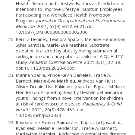
Health-Related and Lifestyle Factors as Predictors of
Intentions to Improve Lifestyle Habits in Employees
Participating in a Workplace Health Promotion
Program.
Journal of Occupational and Environmental
Medicine
. 2021; 63(9):e612-e621. doi:
10.1097/JOM.0000000000002306
Kerri Z Delaney, Leandra Spatari, Mélanie Henderson,
Sylvia Santosa,
Marie-Eve Mathieu
. Substrate
oxidation is altered by obesity during submaximal
cycling in pre and early pubertal children: A QUALITY
study.
Pediatric Exercise Science
. 2021;33(1):32-39.
doi: 10.1123/pes.2020-0059
Marina Ybarra, Prince Kevin Danieles, Tracie A.
Barnett,
Marie-Eve Mathieu
, Andraea Van Hulst,
Olivier Drouin, Lisa Kakinami, Jean-Luc Bigras, Mélanie
Henderson. Promoting healthy lifestyle behaviours in
youth: Findings from a novel intervention for children
at risk of cardiovascular disease.
Paediatrics & Child
Health.
2021; 26(8):478-485. doi:
10.1093/pch/pxab033
Roseane de Fátima Guimarães, Kapria-Jad Josaphat,
Ryan Reid, Mélanie Henderson, Tracie A. Barnett,
Marie-Eve Mathieu
. Reduction in ambulatory distance