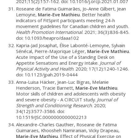
2021;15(2):157-162. doi: 10.1016/j.orcp.2021.01.007
Roseane de Fatima Guimarães, Jo-Anne Gilbert, Jean
Lemoyne,
Marie-Eve Mathieu
. Better health
indicators of FitSpirit participants meeting 24-h
movement guidelines for Canadian children and youth.
Health Promotion International
. 2021; 36(3):836-845.
doi: 10.1093/heapro/daaa102
Kapria-Jad Josaphat, Élise Labonté-Lemoyne, Sylvain
Sénécal, Pierre-Majorique Léger,
Marie-Eve Mathieu
.
Acute Impact of the Use of a Standing Desk on
Appetite Sensations and Energy Intake.
Journal of
Physical Activity and Health
. 2020; 17(12):1240-1246.
doi: 10.1123/jpah.2019-0444
Anna-Luisa Häcker, Jean-Luc Bigras, Melanie
Henderson, Tracie Barnett,
Marie-Eve Mathieu
.
Motor skills of children and adolescents with obesity
and severe obesity - A CIRCUIT study.
Journal of
Strength and Conditioning Research
. 2020;
34(12):3577-3586. doi:
10.1519/JSC.0000000000002213
Alexandre-Charles Gauthier, Roseane de Fatima
Guimaraes, Khoosheh Namiranian, Vicky Drapeau,
Marie-Eve Mathieu
. Effect of Physical Exercise on