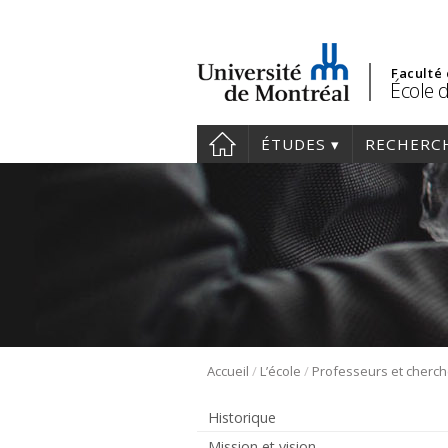
Faculté
École d
ÉTUDES
RECHERC
/
/
Accueil
L’école
Professeurs et cherc
Historique
Mission et vision