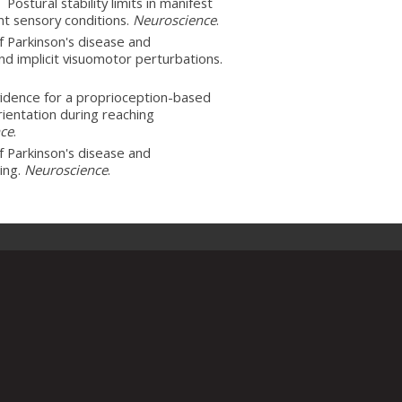
. Postural stability limits in manifest
nt sensory conditions.
Neuroscience
.
f Parkinson's disease and
nd implicit visuomotor perturbations.
vidence for a proprioception-based
rientation during reaching
nce
.
f Parkinson's disease and
ing.
Neuroscience
.