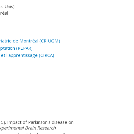
ts-Unis)
réal
ériatrie de Montréal
(CRIUGM
)
aptation
(REPAR
)
u et l'apprentissage
(CIRCA
)
15). Impact of Parkinson's disease on
xperimental Brain Research
.