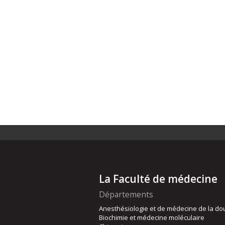
La Faculté de médecine
Départements
Anesthésiologie et de médecine de la do
Biochimie et médecine moléculaire