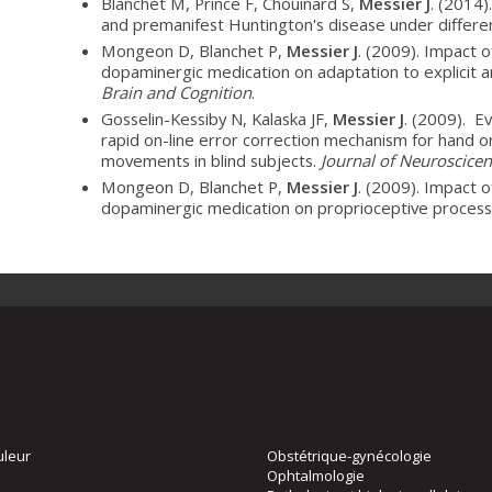
Blanchet M, Prince F, Chouinard S,
Messier J
. (2014)
and premanifest Huntington's disease under differe
Mongeon D, Blanchet P,
Messier J
. (2009). Impact o
dopaminergic medication on adaptation to explicit a
Brain and Cognition
.
Gosselin-Kessiby N, Kalaska JF,
Messier J
. (2009). E
rapid on-line error correction mechanism for hand o
movements in blind subjects.
Journal of Neuroscice
Mongeon D, Blanchet P,
Messier J
. (2009). Impact o
dopaminergic medication on proprioceptive process
uleur
Obstétrique-gynécologie
Ophtalmologie