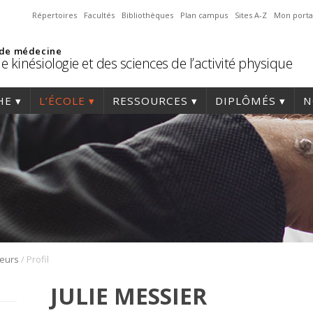
Répertoires
Facultés
Bibliothèques
Plan campus
Sites A-Z
Mon porta
 de médecine
e kinésiologie et des sciences de l’activité physique
HE
L’ÉCOLE
RESSOURCES
DIPLÔMÉS
N
/
heurs
Profil
JULIE MESSIER