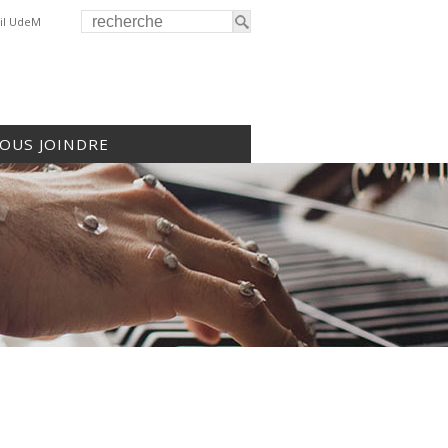
il UdeM
OUS JOINDRE