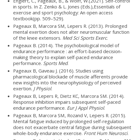
Englert, C., Pageaux, B., & Wolff, W.(2021). Self-control
in sports. In Z. Zenko & L. Jones (Eds.),Essentials of
exercise and sport psychology: An open access
textbook(pp. 509–529).
Pageaux B, Marcora SM, Lepers R. (2013). Prolonged
mental exertion does not alter neuromuscular function
of the knee extensors.
Med Sci Sports Exerc
.
Pageaux B. (2014). The psychobiological model of
endurance performance : an effort-based decision-
making theory to explain self-paced endurance
performance.
Sports Med
.
Pageaux B, Gaveau J. (2016). Studies using
pharmacological blockade of muscle afferents provide
new insights into the neurophysiology of perceived
exertion.
J Physiol
.
Pageaux B, Lepers R, Dietz KC, Marcora SM. (2014).
Response inhibition impairs subsequent self-paced
endurance performance.
Eur J Appl Physiol
.
Pageaux B, Marcora SM, Rozand V, Lepers R. (2015).
Mental fatigue induced by prolonged self-regulation
does not exacerbate central fatigue during subsequent
whole-body endurance exercise.
Front Hum Neurosci
.