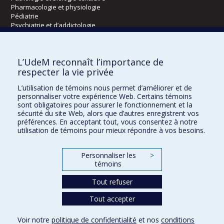
Pharmacologie et physiologie
Pédiatrie
Psychiatrie et d’addictologie
Radiologie, radio-oncologie et médecine nucléaire
L’UdeM reconnaît l’importance de
Écoles
respecter la vie privée
Kinésiologie et des sciences de l’activité physique
L’utilisation de témoins nous permet d’améliorer et de
Orthophonie et audiologie
personnaliser votre expérience Web. Certains témoins
Réadaptation
sont obligatoires pour assurer le fonctionnement et la
sécurité du site Web, alors que d’autres enregistrent vos
préférences. En acceptant tout, vous consentez à notre
Directions
utilisation de témoins pour mieux répondre à vos besoins.
DPC
CPASS
Personnaliser les
>
Éthique clinique
témoins
Tout refuser
Tout accepter
Voir notre
politique de confidentialité
et nos
conditions