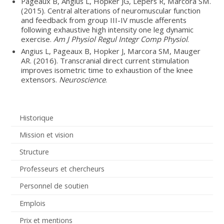
Pageaux B, Angius L, Hopker JG, Lepers R, Marcora SM.
(2015). Central alterations of neuromuscular function
and feedback from group III-IV muscle afferents
following exhaustive high intensity one leg dynamic
exercise.
Am J Physiol Regul Integr Comp Physiol
.
Angius L, Pageaux B, Hopker J, Marcora SM, Mauger
AR. (2016). Transcranial direct current stimulation
improves isometric time to exhaustion of the knee
extensors.
Neuroscience
.
Historique
Mission et vision
Structure
Professeurs et chercheurs
Personnel de soutien
Emplois
Prix et mentions