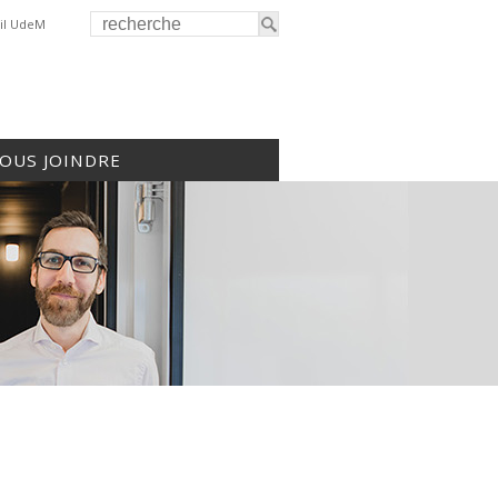
il UdeM
OUS JOINDRE