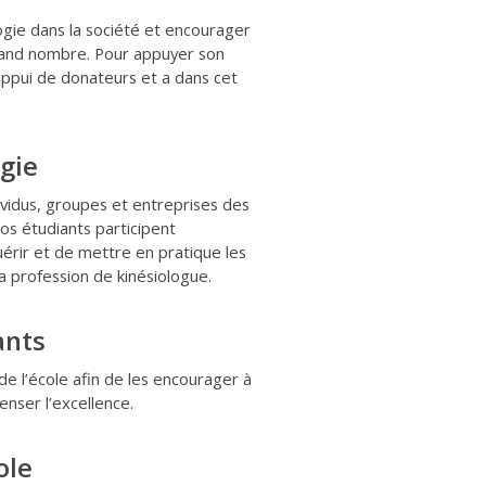
ogie dans la société et encourager
grand nombre. Pour appuyer son
ppui de donateurs et a dans cet
ogie
dividus, groupes et entreprises des
Nos étudiants participent
uérir et de mettre en pratique les
la profession de kinésiologue.
ants
e l’école afin de les encourager à
nser l’excellence.
ole