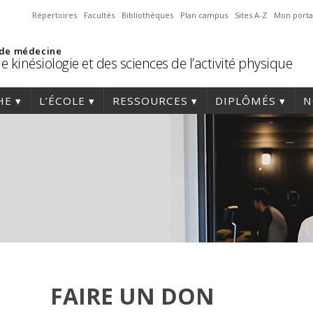
Répertoires
Facultés
Bibliothèques
Plan campus
Sites A-Z
Mon porta
 de médecine
e kinésiologie et des sciences de l’activité physique
HE
L’ÉCOLE
RESSOURCES
DIPLÔMÉS
N
FAIRE UN DON