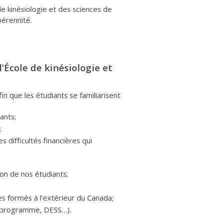
de kinésiologie et des sciences de
pérennité.
l’École de kinésiologie et
afin que les étudiants se familiarisent
ants;
;
 difficultés financières qui
on de nos étudiants;
s formés à l’extérieur du Canada;
roprogramme, DESS…).