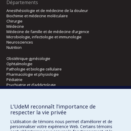
Départements
Anesthésiologie et de médecine de la douleur
Biochimie et médecine moléculaire
Chirurgie
Médecine
Médecine de famille et de médecine d’urgence
Microbiologie, infectiologie et immunologie
Neurosciences
Nutrition
Obstétrique-gynécologie
Ophtalmologie
Pathologie et biologie cellulaire
Pharmacologie et physiologie
Pédiatrie
Psychiatrie et d’addictologie
Radiologie, radio-oncologie et médecine nucléaire
L’UdeM reconnaît l’importance de
Écoles
respecter la vie privée
Kinésiologie et des sciences de l’activité physique
L’utilisation de témoins nous permet d’améliorer et de
Orthophonie et audiologie
personnaliser votre expérience Web. Certains témoins
Réadaptation