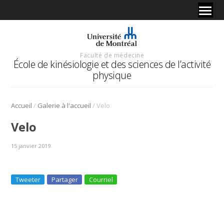
Faculté de médecine
École de kinésiologie et des sciences de l’activité
physique
/
/
Accueil
Galerie à l'accueil
Velo
Velo
15 janvier 2019
Tweeter
Partager
Courriel