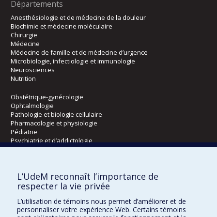
Départements
Anesthésiologie et de médecine de la douleur
Biochimie et médecine moléculaire
Chirurgie
Médecine
Médecine de famille et de médecine d’urgence
Microbiologie, infectiologie et immunologie
Neurosciences
Nutrition
Obstétrique-gynécologie
Ophtalmologie
Pathologie et biologie cellulaire
Pharmacologie et physiologie
Pédiatrie
Psychiatrie et d’addictologie
Radiologie, radio-oncologie et médecine nucléaire
L’UdeM reconnaît l’importance de
Écoles
respecter la vie privée
Kinésiologie et des sciences de l’activité physique
L’utilisation de témoins nous permet d’améliorer et de
Orthophonie et audiologie
personnaliser votre expérience Web. Certains témoins
Réadaptation