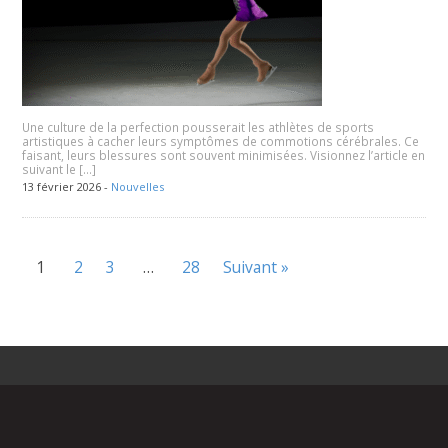
Une culture de la perfection pousserait les athlètes de sports
artistiques à cacher leurs symptômes de commotions cérébrales. Ce
faisant, leurs blessures sont souvent minimisées. Visionnez l’article en
suivant le […]
13 février 2026 -
Nouvelles
1
2
3
…
28
Suivant »