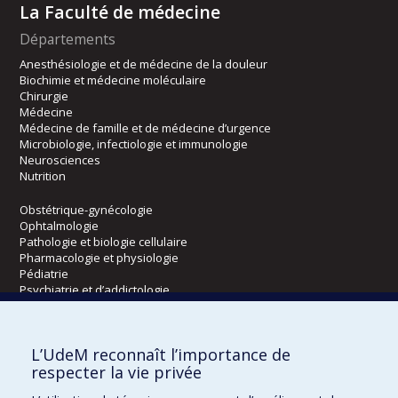
La Faculté de médecine
Départements
Anesthésiologie et de médecine de la douleur
Biochimie et médecine moléculaire
Chirurgie
Médecine
Médecine de famille et de médecine d’urgence
Microbiologie, infectiologie et immunologie
Neurosciences
Nutrition
Obstétrique-gynécologie
Ophtalmologie
Pathologie et biologie cellulaire
Pharmacologie et physiologie
Pédiatrie
Psychiatrie et d’addictologie
Radiologie, radio-oncologie et médecine nucléaire
L’UdeM reconnaît l’importance de
Écoles
respecter la vie privée
Kinésiologie et des sciences de l’activité physique