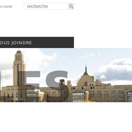
il UdeM
OUS JOINDRE