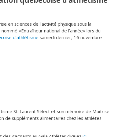
ration québécoise d’athlétisme
ise en sciences de l’activité physique sous la
é nommé «Entraîneur national de l’année» lors du
coise d’athlétisme
samedi dernier, 16 novembre
létisme St-Laurent Sélect et son mémoire de Maîtrise
n de suppléments alimentaires chez les athlètes
t des gagnants au Gala Athlètas cliquez
ici
.