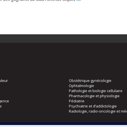
uleur
Obstétrique-gynécologie
Ophtalmologie
Pathologie et biologie cellulaire
Pharmacologie et physiologie
gence
Pédiatrie
ie
Psychiatrie et d’addictologie
Radiologie, radio-oncologie et mé