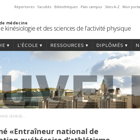
Répertoires
Facultés
Bibliothèques
Plan campus
Sites A-Z
Mon porta
 de médecine
e kinésiologie et des sciences de l’activité physique
HE
L’ÉCOLE
RESSOURCES
DIPLÔMÉS
N
Samuel Marion nommé «Entraîneur national de l’année» par la Fédération québécoise d’athlétisme
 «Entraîneur national de