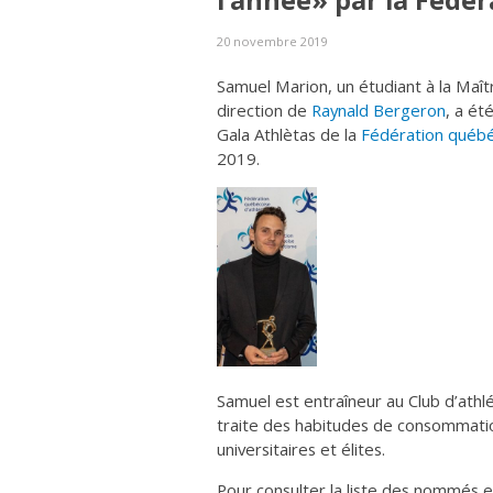
l’année» par la Fédé
20 novembre 2019
Samuel Marion, un étudiant à la Maîtr
direction de
Raynald Bergeron
, a ét
Gala Athlètas de la
Fédération québé
2019.
Samuel est entraîneur au Club d’ath
traite des habitudes de consommatio
universitaires et élites.
Pour consulter la liste des nommés e