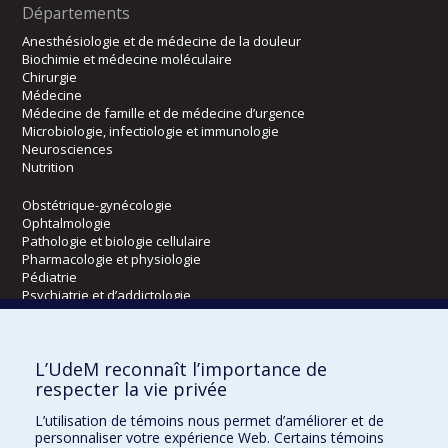
Départements
Anesthésiologie et de médecine de la douleur
Biochimie et médecine moléculaire
Chirurgie
Médecine
Médecine de famille et de médecine d’urgence
Microbiologie, infectiologie et immunologie
Neurosciences
Nutrition
Obstétrique-gynécologie
Ophtalmologie
Pathologie et biologie cellulaire
Pharmacologie et physiologie
Pédiatrie
Psychiatrie et d’addictologie
Radiologie, radio-oncologie et médecine nucléaire
L’UdeM reconnaît l’importance de
Écoles
respecter la vie privée
Kinésiologie et des sciences de l’activité physique
L’utilisation de témoins nous permet d’améliorer et de
Orthophonie et audiologie
personnaliser votre expérience Web. Certains témoins
Réadaptation