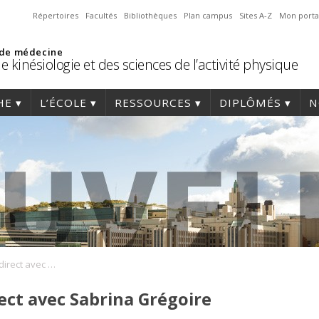
Répertoires
Facultés
Bibliothèques
Plan campus
Sites A-Z
Mon porta
 de médecine
e kinésiologie et des sciences de l’activité physique
HE
L’ÉCOLE
RESSOURCES
DIPLÔMÉS
N
Bouge express en direct avec Sabrina Grégoire (diplômée 2017)
ect avec Sabrina Grégoire