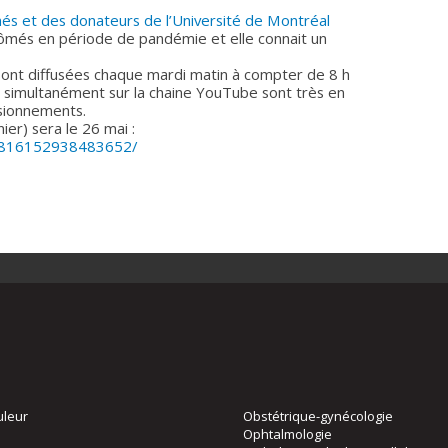
és et des donateurs de l’Université de Montréal
lômés en période de pandémie et elle connait un
sont diffusées chaque mardi matin à compter de 8 h
 simultanément sur la chaine YouTube sont très en
sionnements.
ier) sera le 26 mai :
/2816152938483652/
uleur
Obstétrique-gynécologie
Ophtalmologie