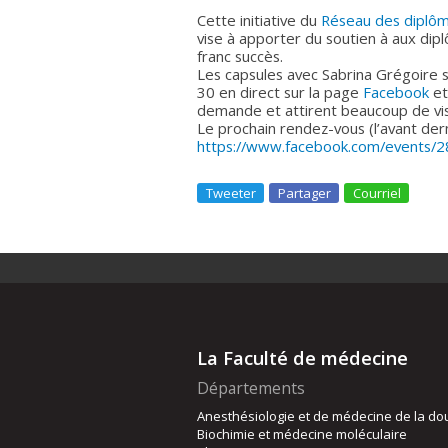
Cette initiative du
Réseau des diplôm
vise à apporter du soutien à aux dip
franc succès.
Les capsules avec Sabrina Grégoire 
30 en direct sur la page
Facebook
et
demande et attirent beaucoup de vi
Le prochain rendez-vous (l’avant dern
https://www.facebook.com/events
Tweeter
Partager
Courriel
La Faculté de médecine
Départements
Anesthésiologie et de médecine de la do
Biochimie et médecine moléculaire