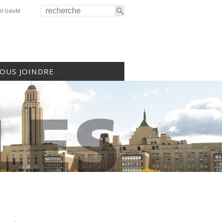
il UdeM
OUS JOINDRE