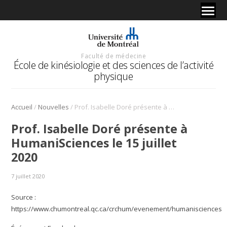
Faculté de médecine
École de kinésiologie et des sciences de l’activité
physique
/
/
Accueil
Nouvelles
Prof. Isabelle Doré présente à HumaniSciences le 15 juillet 2020
Prof. Isabelle Doré présente à
HumaniSciences le 15 juillet
2020
7 juillet 2020
Source :
https://www.chumontreal.qc.ca/crchum/evenement/humanisciences