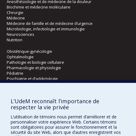
Anesthésiologie et de médecine de la douleur
Biochimie et médecine moléculaire
Chirurgie
Médecine
Médecine de famille et de médecine d’urgence
Microbiologie, infectiologie et immunologie
Neurosciences
Nutrition
Obstétrique-gynécologie
Ophtalmologie
Pathologie et biologie cellulaire
Pharmacologie et physiologie
Pédiatrie
Psychiatrie et d’addictologie
Radiologie, radio-oncologie et médecine nucléaire
L’UdeM reconnaît l’importance de
Écoles
respecter la vie privée
Kinésiologie et des sciences de l’activité physique
L’utilisation de témoins nous permet d’améliorer et de
Orthophonie et audiologie
personnaliser votre expérience Web. Certains témoins
Réadaptation
sont obligatoires pour assurer le fonctionnement et la
sécurité du site Web, alors que d’autres enregistrent vos