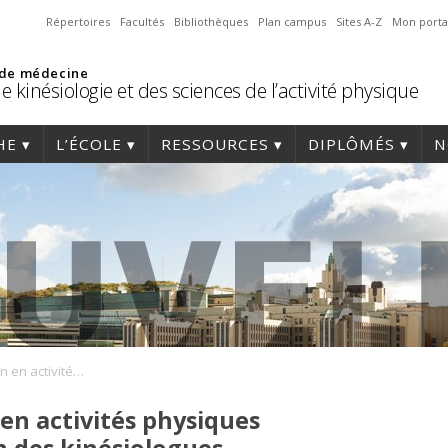
Répertoires
Facultés
Bibliothèques
Plan campus
Sites A-Z
Mon porta
 de médecine
e kinésiologie et des sciences de l’activité physique
HE
L’ÉCOLE
RESSOURCES
DIPLÔMÉS
N
Guide d’intervention en activités physiques adaptées à l’intention des kinésiologues
en activités physiques