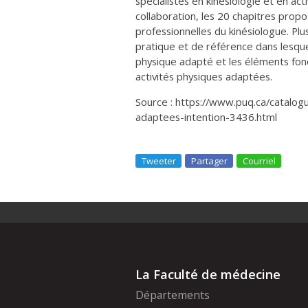
spécialistes en kinésiologie et en ac
collaboration, les 20 chapitres pro
professionnelles du kinésiologue. Plu
pratique et de référence dans lesquels
physique adapté et les éléments fon
activités physiques adaptées.
Source : https://www.puq.ca/catalogu
adaptees-intention-3436.html
Tweeter
Partager
Courriel
La Faculté de médecine
Départements