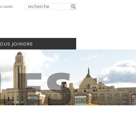
il UdeM
OUS JOINDRE