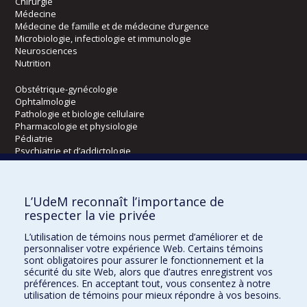
Chirurgie
Médecine
Médecine de famille et de médecine d’urgence
Microbiologie, infectiologie et immunologie
Neurosciences
Nutrition
Obstétrique-gynécologie
Ophtalmologie
Pathologie et biologie cellulaire
Pharmacologie et physiologie
Pédiatrie
Psychiatrie et d’addictologie
Radiologie, radio-oncologie et médecine nucléaire
L’UdeM reconnaît l’importance de
Écoles
respecter la vie privée
Kinésiologie et des sciences de l’activité physique
L’utilisation de témoins nous permet d’améliorer et de
Orthophonie et audiologie
personnaliser votre expérience Web. Certains témoins
Réadaptation
sont obligatoires pour assurer le fonctionnement et la
sécurité du site Web, alors que d’autres enregistrent vos
préférences. En acceptant tout, vous consentez à notre
Directions
utilisation de témoins pour mieux répondre à vos besoins.
DPC