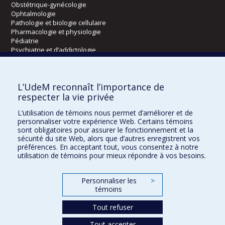
Obstétrique-gynécologie
Ophtalmologie
Pathologie et biologie cellulaire
Pharmacologie et physiologie
Pédiatrie
Psychiatrie et d’addictologie
Radiologie, radio-oncologie et médecine nucléaire
L’UdeM reconnaît l’importance de
Écoles
respecter la vie privée
Kinésiologie et des sciences de l’activité physique
L’utilisation de témoins nous permet d’améliorer et de
Orthophonie et audiologie
personnaliser votre expérience Web. Certains témoins
Réadaptation
sont obligatoires pour assurer le fonctionnement et la
sécurité du site Web, alors que d’autres enregistrent vos
préférences. En acceptant tout, vous consentez à notre
Directions
utilisation de témoins pour mieux répondre à vos besoins.
DPC
CPASS
Personnaliser les
>
Éthique clinique
témoins
Tout refuser
Tout accepter