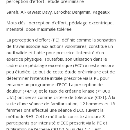
perception d’effort : étude préliminaire
Sarah, Al-Kawas
; Davy, Laroche; Benjamin, Pageaux
Mots clés : perception d’effort, pédalage excentrique,
intensité, dose maximale tolérée
La perception d’effort (PE), définie comme la sensation
de travail associé aux actions volontaires, constitue un
outil valide et fiable pour prescrire l’intensité d’un
exercice physique. Toutefois, son utilisation dans le
cadre du « pédalage excentrique (ECC) » reste encore
peu étudiée. Le but de cette étude préliminaire est de
déterminer l’intensité initiale prescrite via la PE pour
entamer un programme d’ECC. La perception de
douleur (<4/10) et le taux de créatine kinase (<1000
UI/L) ont servis comme critère de tolérance (CDT). À la
suite d’une séance de familiarisation, 12 hommes et 18
femmes ont effectué une séance d’ECC suivant la
méthode 3+3. Cette méthode consiste à inclure 3
participants par intensité d’ECC prescrit via la PE et
l’utilisation de l’échelle CR100. Si un des CDT est