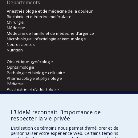
Départements
Anesthésiologie et de médecine de la douleur
Biochimie et médecine moléculaire
Chirurgie
Médecine
Médecine de famille et de médecine d’urgence
Microbiologie, infectiologie et immunologie
Neurosciences
Nutrition
Obstétrique-gynécologie
Ophtalmologie
Pathologie et biologie cellulaire
Pharmacologie et physiologie
Pédiatrie
Psychiatrie et d’addictologie
Radiologie, radio-oncologie et médecine nucléaire
L’UdeM reconnaît l’importance de
Écoles
respecter la vie privée
Kinésiologie et des sciences de l’activité physique
L’utilisation de témoins nous permet d’améliorer et de
Orthophonie et audiologie
personnaliser votre expérience Web. Certains témoins
Réadaptation