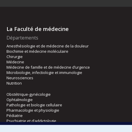
La Faculté de médecine
Départements
Anesthésiologie et de médecine de la douleur
Biochimie et médecine moléculaire
Chirurgie
Médecine
Médecine de famille et de médecine d’urgence
Microbiologie, infectiologie et immunologie
Neurosciences
Nutrition
Obstétrique-gynécologie
Ophtalmologie
Pathologie et biologie cellulaire
Pharmacologie et physiologie
Pédiatrie
Psychiatrie et d’addictologie
Radiologie, radio-oncologie et médecine nucléaire