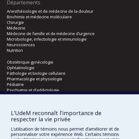
Départements
Anesthésiologie et de médecine de la douleur
Biochimie et médecine moléculaire
Chirurgie
Médecine
Médecine de famille et de médecine d’urgence
Microbiologie, infectiologie et immunologie
Neurosciences
Nutrition
Obstétrique-gynécologie
Ophtalmologie
Pathologie et biologie cellulaire
Pharmacologie et physiologie
Pédiatrie
Psychiatrie et d’addictologie
Radiologie, radio-oncologie et médecine nucléaire
L’UdeM reconnaît l’importance de
Écoles
respecter la vie privée
Kinésiologie et des sciences de l’activité physique
L’utilisation de témoins nous permet d’améliorer et de
Orthophonie et audiologie
personnaliser votre expérience Web. Certains témoins
Réadaptation