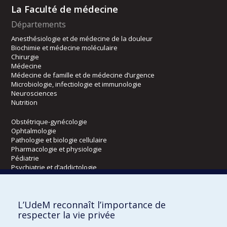
La Faculté de médecine
Départements
Anesthésiologie et de médecine de la douleur
Biochimie et médecine moléculaire
Chirurgie
Médecine
Médecine de famille et de médecine d’urgence
Microbiologie, infectiologie et immunologie
Neurosciences
Nutrition
Obstétrique-gynécologie
Ophtalmologie
Pathologie et biologie cellulaire
Pharmacologie et physiologie
Pédiatrie
Psychiatrie et d’addictologie
Radiologie, radio-oncologie et médecine nucléaire
L’UdeM reconnaît l’importance de
Écoles
respecter la vie privée
Kinésiologie et des sciences de l’activité physique